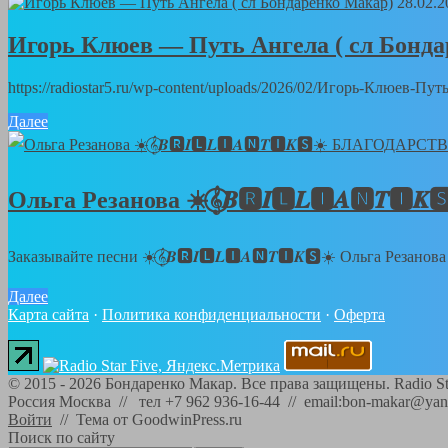
28.02.2
Игорь Клюев — Путь Ангела ( сл Бонд
https://radiostar5.ru/wp-content/uploads/2026/02/Игорь-Клюев-
Далее
Ольга Резанова ☀️𝄞⃝𝑩🆁𝑰🅻𝑳🅸𝑨🅽
Заказывайте песни ☀️𝄞⃝𝑩🆁𝑰🅻𝑳🅸𝑨🅽𝑻🅸𝑲🆂☀️ Ольга Резанов
Далее
Карта сайта
·
Политика конфиденциальности
·
Оферта
©
2015 - 2026
Бондаренко Макар. Все права защищены.
Radio St
Россия Москва // тел +7 962 936-16-44 // email:bon-makar@yan
Войти
//
Тема от GoodwinPress.ru
Поиск по сайту