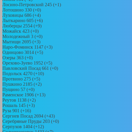
Лосино-Петровский 245 (+1)
Лотошино 330 (+0)
Луховицы 686 (+4)
Лыткарино 605 (+6)
Люберцы 2554 (+9)
Можайск 423 (+0)
Молодежный 3 (+0)
Мытищи 2695 (+3)
Наро-Фоминск 1147 (+3)
Одинцово 3014 (+5)
Озеры 363 (+0)
Орехово-Зуево 1952 (+5)
Павловский Посад 661 (+0)
Подольск 4270 (+10)
Протвино 275 (+5)
Пушкино 2185 (+2)
Пущино 57 (+0)
Раменское 1906 (+13)
Реутов 1138 (+2)
Рошаль 145 (+3)
Руза 901 (+16)
Сергиев Посад 2694 (+43)
Серебряные Пруды 203 (+0)
Серпухов 1404 (+12)
Солнечногорск 1433 (+7)