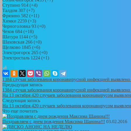
Ступино 914 (+4)
Талдом 307 (+7)
Фрязино 582 (+11)
Химки 2259 (+3)
Черноголовка 93 (+0)
Чехов 684 (+18)
Шатура 1144 (+5)
Шаховская 266 (+0)
Щелково 1845 (+6)
Электрогорск 265 (+0)
Электросталь 1224 (+1)
1384 случая заболевания коронавирусной инфекцией выявлено 
Предыдущая запись
1384 случая заболевания коронавирусной инфекцией выявлено 
На 13 октября 420 случаев заболевания коронавирусом выявле
Следующая запись
На 13 октября 420 случаев заболевания коронавирусом выявле
Что еще почитать
Поздравляем с днем рождения Максима Шанина!!!
03.02.2016