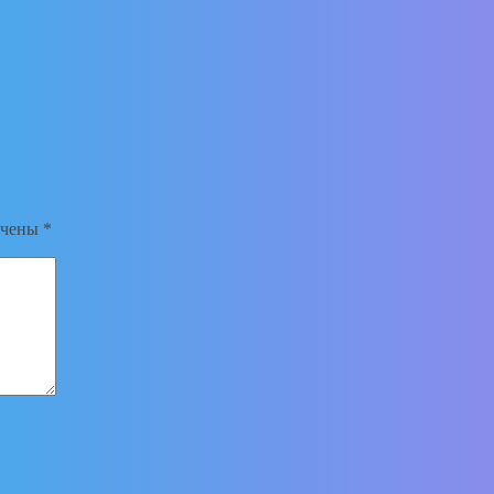
ечены
*