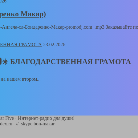
026
аренко Макар)
Путь-Ангела-сл-Бондаренко-Макар-promodj.com_.mp3 Заказывайте п
23.02.2026
𝑻🅸𝑲🆂☀️ БЛАГОДАРСТВЕННАЯ ГРАМОТА
а на нашем втором...
ar Five
·
Интернет-радио для души!
dex.ru // skype:bon-makar