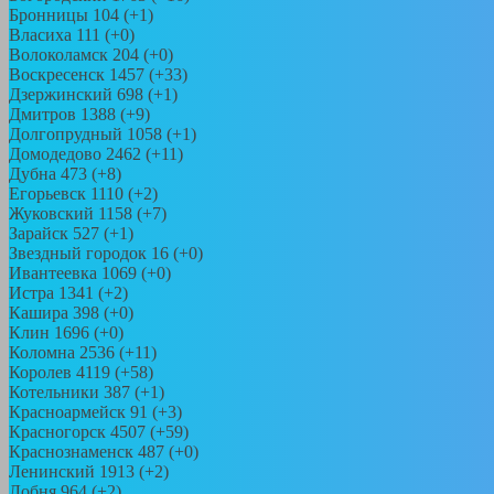
Бронницы 104 (+1)
Власиха 111 (+0)
Волоколамск 204 (+0)
Воскресенск 1457 (+33)
Дзержинский 698 (+1)
Дмитров 1388 (+9)
Долгопрудный 1058 (+1)
Домодедово 2462 (+11)
Дубна 473 (+8)
Егорьевск 1110 (+2)
Жуковский 1158 (+7)
Зарайск 527 (+1)
Звездный городок 16 (+0)
Ивантеевка 1069 (+0)
Истра 1341 (+2)
Кашира 398 (+0)
Клин 1696 (+0)
Коломна 2536 (+11)
Королев 4119 (+58)
Котельники 387 (+1)
Красноармейск 91 (+3)
Красногорск 4507 (+59)
Краснознаменск 487 (+0)
Ленинский 1913 (+2)
Лобня 964 (+2)