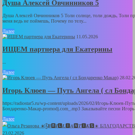
Душа Алексей Овчинников 5
Душа Алексей Овчинников 5 Толи солнце, толи дождь, Толи пр
меня ведь не поймешь, Почему по телу...
Далее
11.05.2026
ИЩЕМ партнера для Екатерины
...
Далее
28.02.2
Игорь Клюев — Путь Ангела ( сл Бонд
https://radiostar5.ru/wp-content/uploads/2026/02/Игорь-Клюев-Пут
Бондаренко-Макар-promodj.com_.mp3 Заказывайте песни Игорь 
Далее
23.02.2026