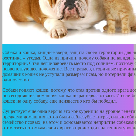
Собака и кошка, хищные звери, защита своей территории для ни
охотника – угодья. Одна из причин, почему собаки ненавидят к
территории. Стаи легче завоевать место под солнцем, поэтому
первенствующее положение. Вес и размер, вторичные причины
домашних кошек не уступали размерам псам, но потерпели фиас
одиночество.
Собаки гоняют кошек, потому, что стая против одного врага д
но сегодняшняя домашняя кошка не растеряла отваги. И если бы
кошек на одну собаку, еще неизвестно кто бы победил.
Существует еще одна версия это конкуренция на уровне генети
предками домашних котов были саблезубые тигры, сильно оби
семейство псовых, на этом и основывается неприятие собакам
отомстить потомкам своих врагов происходит на генном уровн