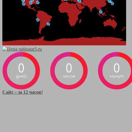
0
0
0
дней
часов
минут
Сайт – за 12 часов!