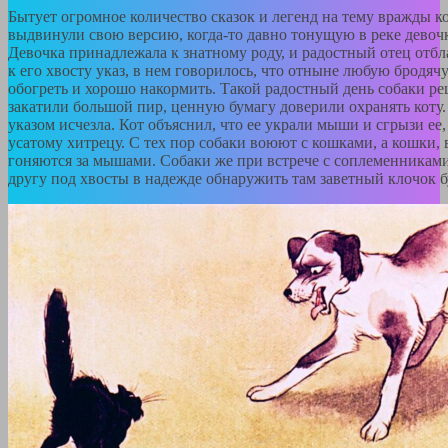
Бытует огромное количество сказок и легенд на тему вражды к
выдвинули свою версию, когда-то давно тонущую в реке девочку
Девочка принадлежала к знатному роду, и радостный отец отбл
к его хвосту указ, в нем говорилось, что отныне любую бродяч
обогреть и хорошо накормить. Такой радостный день собаки р
закатили большой пир, ценную бумагу доверили охранять коту.
указом исчезла. Кот объяснил, что ее украли мыши и сгрызи ее
усатому хитрецу. С тех пор собаки воюют с кошками, а кошки, 
гоняются за мышами. Собаки же при встрече с соплеменникам
другу под хвосты в надежде обнаружить там заветный клочок б