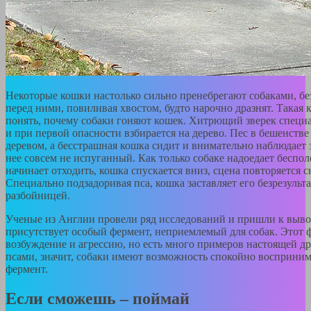
Некоторые кошки настолько сильно пренебрегают собаками, бе
перед ними, повиливая хвостом, будто нарочно дразнят. Такая 
понять, почему собаки гоняют кошек. Хитрющий зверек специа
и при первой опасности взбирается на дерево. Пес в бешенстве
деревом, а бесстрашная кошка сидит и внимательно наблюдает з
нее совсем не испуганный. Как только собаке надоедает бесполе
начинает отходить, кошка спускается вниз, сцена повторяется с
Специально подзадоривая пса, кошка заставляет его безрезульта
разбойницей.
Ученые из Англии провели ряд исследований и пришли к вывод
присутствует особый фермент, неприемлемый для собак. Этот 
возбуждение и агрессию, но есть много примеров настоящей д
псами, значит, собаки имеют возможность спокойно восприни
фермент.
Если сможешь – поймай