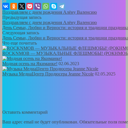
Поздравляем с днем рождения Алёну Валенсию
Предыдущая запись
Поздравляем с днем рождения Алёну Валенсию
День Семьи, Любви и Верности: история и традиции праздник
Следующая запись
День Семьи, Любви и Верности: история и традиции праздник
Что еще почитать
ROCKNMOB — МУЗЫКАЛЬНЫЕ ФЛЕШМОБЫ! (РОКНМОБ
Модная осень на Якиманке!
02.06.2023
Музыка МедиаЦентр Продюсера Jeanne Nicole
02.05.2025
Оставить комментарий
Ваш адрес email не будет опубликован.
Обязательные поля пом