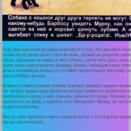
Еще одна красивая история повествует о том, что жил-был оче
чтобы он не делал дела у него не шли, урожай не родился, рыба
плохо, однажды он нашел в лесу кольцо, после чего дела стали 
удача стала сопутствовать бедняку. Кошка, наблюдая такие пере
дело в волшебном кольце и случайно проболталась богатому со
дом и отобрал кольцо.
Кошка и собака решили помочь бедному хозяину, выкрав желан
пес заснул, кошка одна принесла кольцо хозяину и оклеветала пс
проболтался соседу, а она, умница, добыла его назад. Человек р
выгнал его во двор, а кормить стал объедками. Кошку же посели
подают в мисочке.
Пес не смог простить такого предательства, с тех пор как завид
нее желая отомстить.