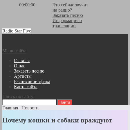
00:00:00
Что сейчас звучит
на радио?
Заказать песню
Информация о
трансляции
Radio Star Five
Меню сайта
Главная
О нас
Заказать песню
Артисты
Расписание эфира
Карта сайта
Поиск по сайту
Главная
Новости
Почему кошки и собаки враждуют