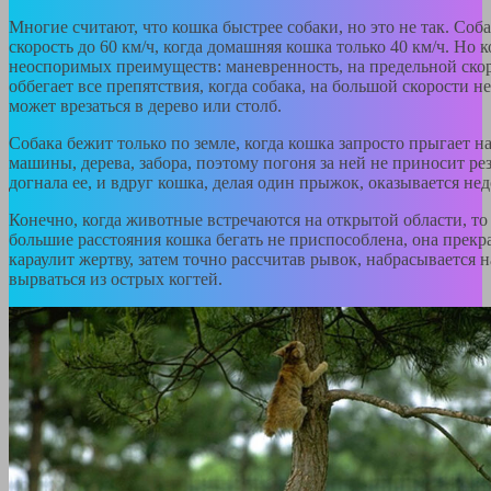
Многие считают, что кошка быстрее собаки, но это не так. Соб
скорость до 60 км/ч, когда домашняя кошка только 40 км/ч. Но 
неоспоримых преимуществ: маневренность, на предельной ско
оббегает все препятствия, когда собака, на большой скорости н
может врезаться в дерево или столб.
Собака бежит только по земле, когда кошка запросто прыгает н
машины, дерева, забора, поэтому погоня за ней не приносит ре
догнала ее, и вдруг кошка, делая один прыжок, оказывается не
Конечно, когда животные встречаются на открытой области, то
большие расстояния кошка бегать не приспособлена, она прекр
караулит жертву, затем точно рассчитав рывок, набрасывается 
вырваться из острых когтей.