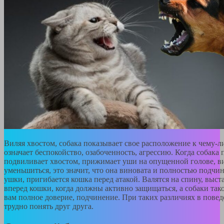
Виляя хвостом, собака показывает свое расположение к чему-ли
означает беспокойство, озабоченность, агрессию. Когда собака 
подвиливает хвостом, прижимает уши на опущенной голове, в
уменьшиться, это значит, что она виновата и полностью подчи
ушки, пригибается кошка перед атакой. Валятся на спину, выс
вперед кошки, когда должны активно защищаться, а собаки та
вам полное доверие, подчинение. При таких различиях в пове
трудно понять друг друга.