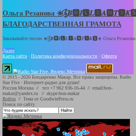
Ольга Резанова ☀️𝄞⃝𝑩🆁𝑰🅻𝑳🅸𝑨🅽𝑻🅸𝑲
БЛАГОДАРСТВЕННАЯ ГРАМОТА
Заказывайте песни ☀️𝄞⃝𝑩🆁𝑰🅻𝑳🅸𝑨🅽𝑻🅸𝑲🆂☀️ Ольга Резанов
Далее
Карта сайта
·
Политика конфиденциальности
·
Оферта
©
2015 - 2026
Бондаренко Макар. Все права защищены.
Radio
Star Five
·
Интернет-радио для души!
Россия Москва // тел +7 962 936-16-44 // email:bon-
makar@yandex.ru // skype:bon-makar
Войти
//
Тема от GoodwinPress.ru
Поиск по сайту