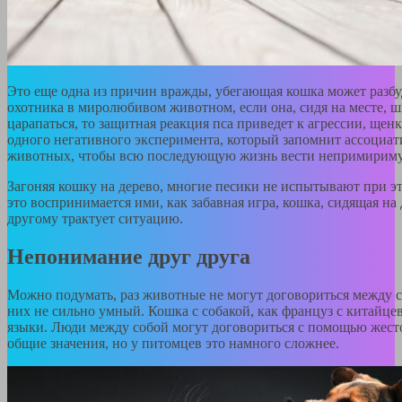
Это еще одна из причин вражды, убегающая кошка может разб
охотника в миролюбивом животном, если она, сидя на месте, 
царапаться, то защитная реакция пса приведет к агрессии, щенк
одного негативного эксперимента, который запомнит ассоциат
животных, чтобы всю последующую жизнь вести непримириму
Загоняя кошку на дерево, многие песики не испытывают при эт
это воспринимается ими, как забавная игра, кошка, сидящая на 
другому трактует ситуацию.
Непонимание друг друга
Можно подумать, раз животные не могут договориться между со
них не сильно умный. Кошка с собакой, как француз с китайце
языки. Люди между собой могут договориться с помощью жест
общие значения, но у питомцев это намного сложнее.