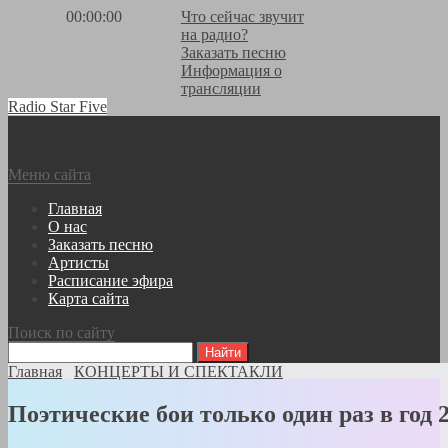
00:00:00
Что сейчас звучит
на радио?
Заказать песню
Информация о
трансляции
Radio Star Five
Меню сайта
Главная
О нас
Заказать песню
Артисты
Расписание эфира
Карта сайта
Поиск по сайту
Главная
КОНЦЕРТЫ И СПЕКТАКЛИ
Поэтические бои только один раз в год 