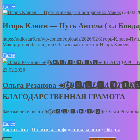
Далее
28.02.2
Игорь Клюев — Путь Ангела ( сл Бонд
https://radiostar5.ru/wp-content/uploads/2026/02/Игорь-Клюев-Пу
Макар-promodj.com_.mp3 Заказывайте песни Игорь Клюева...
Далее
23.02.2026
Ольга Резанова ☀️𝄞⃝𝑩🆁𝑰🅻𝑳🅸𝑨🅽𝑻🅸𝑲
БЛАГОДАРСТВЕННАЯ ГРАМОТА
Заказывайте песни ☀️𝄞⃝𝑩🆁𝑰🅻𝑳🅸𝑨🅽𝑻🅸𝑲🆂☀️ Ольга Резанов
Далее
Карта сайта
·
Политика конфиденциальности
·
Оферта