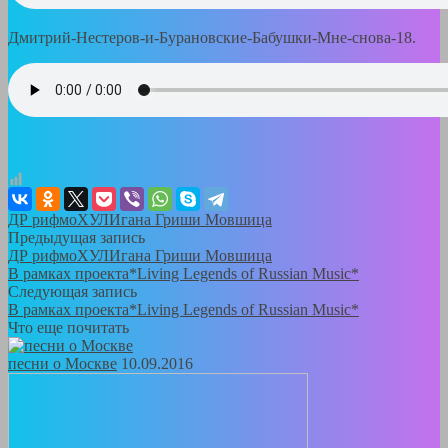
Дмитрий-Нестеров-и-Бурановские-Бабушки-Мне-снова-18.
ДР рифмоХУЛИгана Гриши Мовшица
Предыдущая запись
ДР рифмоХУЛИгана Гриши Мовшица
В рамках проекта*Living Legends of Russian Music*
Следующая запись
В рамках проекта*Living Legends of Russian Music*
Что еще почитать
песни о Москве
10.09.2016