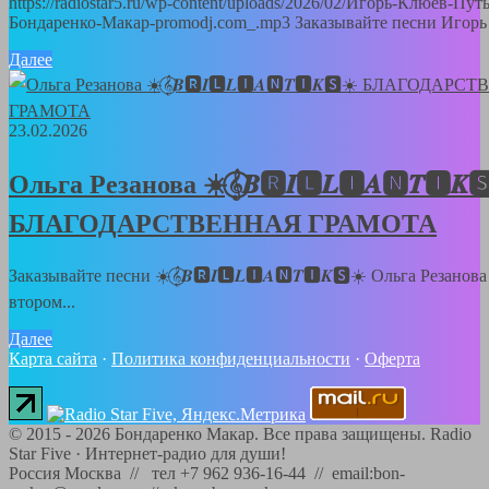
https://radiostar5.ru/wp-content/uploads/2026/02/Игорь-Клюев-Пут
Бондаренко-Макар-promodj.com_.mp3 Заказывайте песни Игорь 
Далее
23.02.2026
Ольга Резанова ☀️𝄞⃝𝑩🆁𝑰🅻𝑳🅸𝑨🅽𝑻🅸𝑲
БЛАГОДАРСТВЕННАЯ ГРАМОТА
Заказывайте песни ☀️𝄞⃝𝑩🆁𝑰🅻𝑳🅸𝑨🅽𝑻🅸𝑲🆂☀️ Ольга Резанов
втором...
Далее
Карта сайта
·
Политика конфиденциальности
·
Оферта
©
2015 - 2026
Бондаренко Макар. Все права защищены.
Radio
Star Five
·
Интернет-радио для души!
Россия Москва // тел +7 962 936-16-44 // email:bon-