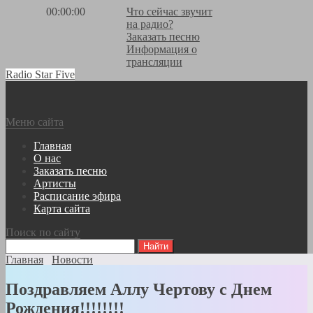
00:00:00
Что сейчас звучит
на радио?
Заказать песню
Информация о
трансляции
Radio Star Five
Меню сайта
Главная
О нас
Заказать песню
Артисты
Расписание эфира
Карта сайта
Поиск по сайту
Главная
Новости
Поздравляем Аллу Чертову с Днем
Рождения!!!!!!!!