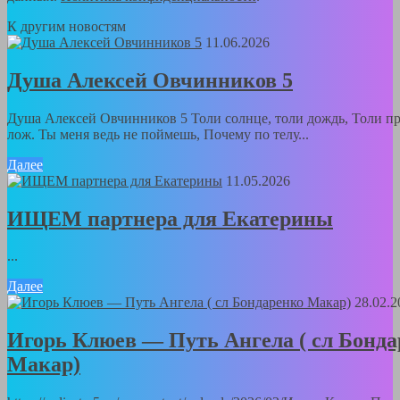
К другим новостям
11.06.2026
Душа Алексей Овчинников 5
Душа Алексей Овчинников 5 Толи солнце, толи дождь, Толи пр
лож. Ты меня ведь не поймешь, Почему по телу...
Далее
11.05.2026
ИЩЕМ партнера для Екатерины
...
Далее
28.02.2
Игорь Клюев — Путь Ангела ( сл Бонда
Макар)