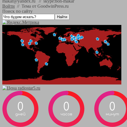
makar@yandex.ru // skype:bon-makar
Войти
//
Тема от GoodwinPress.ru
Поиск по сайту
0
0
0
дней
часов
минут