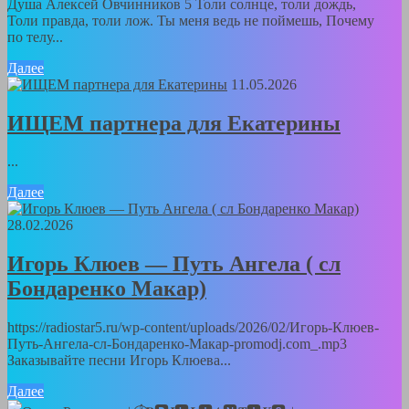
Душа Алексей Овчинников 5 Толи солнце, толи дождь,
Толи правда, толи лож. Ты меня ведь не поймешь, Почему
по телу...
Далее
11.05.2026
ИЩЕМ партнера для Екатерины
...
Далее
28.02.2026
Игорь Клюев — Путь Ангела ( сл
Бондаренко Макар)
https://radiostar5.ru/wp-content/uploads/2026/02/Игорь-Клюев-
Путь-Ангела-сл-Бондаренко-Макар-promodj.com_.mp3
Заказывайте песни Игорь Клюева...
Далее