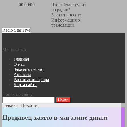
00:00:00
Что сейчас звучит
на радио?
Заказать песню
Информация о
трансляции
Radio Star Five
Меню сайта
Главная
О нас
Заказать песню
Артисты
Расписание эфира
Карта сайта
Поиск по сайту
Главная
Новости
Продавец хамло в магазине дикси