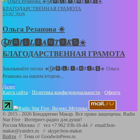
23.02.2026
Ольга Резанова ☀️
𝄞⃝𝑩🆁𝑰🅻𝑳🅸𝑨🅽𝑻🅸𝑲🆂☀️
БЛАГОДАРСТВЕННАЯ ГРАМОТА
Заказывайте песни ☀️𝄞⃝𝑩🆁𝑰🅻𝑳🅸𝑨🅽𝑻🅸𝑲🆂☀️ Ольга
Резанова на нашем втором...
Далее
Карта сайта
·
Политика конфиденциальности
·
Оферта
©
2015 - 2026
Бондаренко Макар. Все права защищены.
Radio
Star Five
·
Интернет-радио для души!
Россия Москва // тел +7 962 936-16-44 // email:bon-
makar@yandex.ru // skype:bon-makar
Войти
//
Тема от GoodwinPress.ru