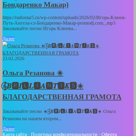
Бондаренко Макар)
https://radiostar5.ru/wp-content/uploads/2026/02/Игорь-Клюев-
Путь-Ангела-сл-Бондаренко-Макар-promodj.com_.mp3
Заказывайте песни Игорь Клюева...
Далее
23.02.2026
Ольга Резанова ☀️
𝄞⃝𝑩🆁𝑰🅻𝑳🅸𝑨🅽𝑻🅸𝑲🆂☀️
БЛАГОДАРСТВЕННАЯ ГРАМОТА
Заказывайте песни ☀️𝄞⃝𝑩🆁𝑰🅻𝑳🅸𝑨🅽𝑻🅸𝑲🆂☀️ Ольга
Резанова на нашем втором...
Далее
Карта сайта
·
Политика конфиденциальности
·
Оферта