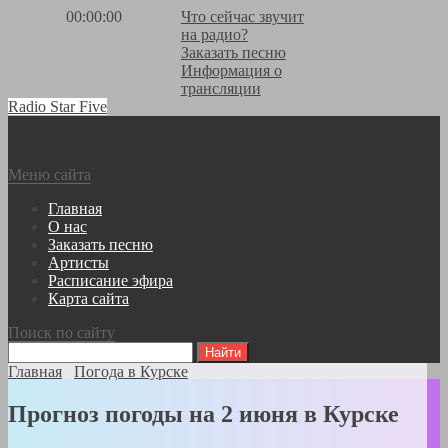
00:00:00
Что сейчас звучит
на радио?
Заказать песню
Информация о
трансляции
Radio Star Five
Меню сайта
Главная
О нас
Заказать песню
Артисты
Расписание эфира
Карта сайта
Поиск по сайту
Главная
Погода в Курске
Прогноз погоды на 2 июня в Курске