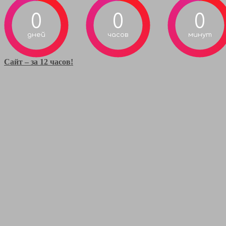
0
0
0
дней
часов
минут
Сайт – за 12 часов!