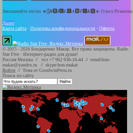
Заказывайте песни ☀️𝄞⃝𝑩🆁𝑰🅻𝑳🅸𝑨🅽𝑻🅸𝑲🆂☀️ Ольга Резанов
Далее
Карта сайта
·
Политика конфиденциальности
·
Оферта
©
2015 - 2026
Бондаренко Макар. Все права защищены.
Radio
Star Five
·
Интернет-радио для души!
Россия Москва // тел +7 962 936-16-44 // email:bon-
makar@yandex.ru // skype:bon-makar
Войти
//
Тема от GoodwinPress.ru
Поиск по сайту