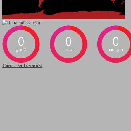
0
0
0
дней
часов
минут
Сайт – за 12 часов!