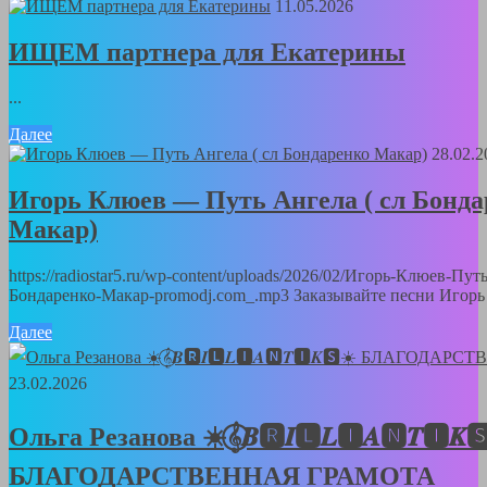
11.05.2026
ИЩЕМ партнера для Екатерины
...
Далее
28.02.2
Игорь Клюев — Путь Ангела ( сл Бонда
Макар)
https://radiostar5.ru/wp-content/uploads/2026/02/Игорь-Клюев-Пут
Бондаренко-Макар-promodj.com_.mp3 Заказывайте песни Игорь 
Далее
23.02.2026
Ольга Резанова ☀️𝄞⃝𝑩🆁𝑰🅻𝑳🅸𝑨🅽𝑻🅸𝑲
БЛАГОДАРСТВЕННАЯ ГРАМОТА