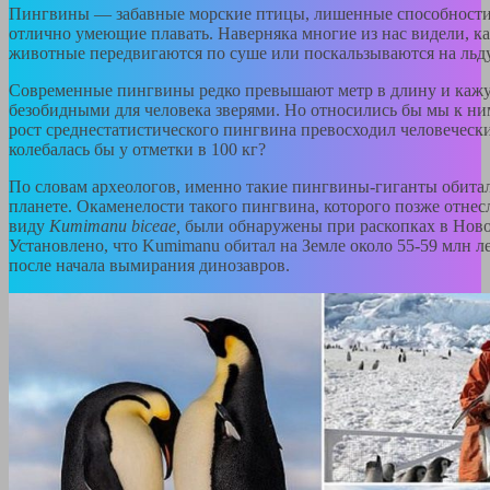
Пингвины — забавные морские птицы, лишенные способности л
отлично умеющие плавать. Наверняка многие из нас видели, ка
животные передвигаются по суше или поскальзываются на льду
Современные пингвины редко превышают метр в длину и кажу
безобидными для человека зверями. Но относились бы мы к ним
рост среднестатистического пингвина превосходил человечески
колебалась бы у отметки в 100 кг?
По словам археологов, именно такие пингвины-гиганты обита
планете. Окаменелости такого пингвина, которого позже отнес
виду
Kumimanu biceae,
были обнаружены при раскопках в Ново
Установлено, что Kumimanu обитал на Земле около 55-59 млн л
после начала вымирания динозавров.