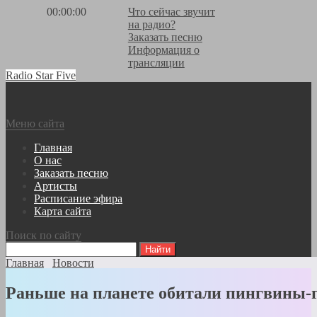
00:00:00
Что сейчас звучит
на радио?
Заказать песню
Информация о
трансляции
Radio Star Five
Меню сайта
Главная
О нас
Заказать песню
Артисты
Расписание эфира
Карта сайта
Поиск по сайту
Главная
Новости
Раньше на планете обитали пингвины-