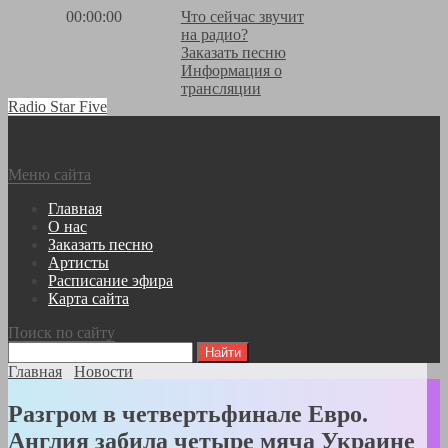
00:00:00
Что сейчас звучит
на радио?
Заказать песню
Информация о
трансляции
Radio Star Five
Меню сайта
Главная
О нас
Заказать песню
Артисты
Расписание эфира
Карта сайта
Поиск по сайту
Главная
Новости
Разгром в четвертьфинале Евро.
Англия забила четыре мяча Украине