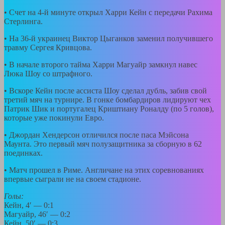
• Счет на 4-й минуте открыл Харри Кейн с передачи Рахима
Стерлинга.
• На 36-й украинец Виктор Цыганков заменил получившего
травму Сергея Кривцова.
• В начале второго тайма Харри Магуайр замкнул навес
Люка Шоу со штрафного.
• Вскоре Кейн после ассиста Шоу сделал дубль, забив свой
третий мяч на турнире. В гонке бомбардиров лидируют чех
Патрик Шик и португалец Криштиану Роналду (по 5 голов),
которые уже покинули Евро.
• Джордан Хендерсон отличился после паса Мэйсона
Маунта. Это первый мяч полузащитника за сборную в 62
поединках.
• Матч прошел в Риме. Англичане на этих соревнованиях
впервые сыграли не на своем стадионе.
Голы:
Кейн, 4′ — 0:1
Магуайр, 46′ — 0:2
Кейн, 50′ — 0:3