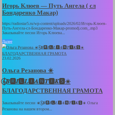
Игорь Клюев — Путь Ангела ( сл
Бондаренко Макар)
https://radiostar5.ru/wp-content/uploads/2026/02/Игорь-Клюев-
Путь-Ангела-сл-Бондаренко-Макар-promodj.com_.mp3
Заказывайте песни Игорь Клюева...
Далее
23.02.2026
Ольга Резанова ☀️
𝄞⃝𝑩🆁𝑰🅻𝑳🅸𝑨🅽𝑻🅸𝑲🆂☀️
БЛАГОДАРСТВЕННАЯ ГРАМОТА
Заказывайте песни ☀️𝄞⃝𝑩🆁𝑰🅻𝑳🅸𝑨🅽𝑻🅸𝑲🆂☀️ Ольга
Резанова на нашем втором...