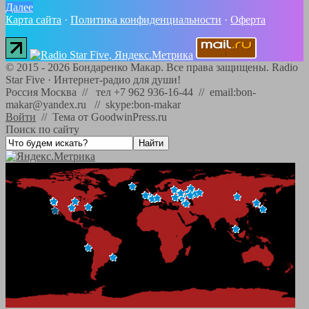
Далее
Карта сайта
·
Политика конфиденциальности
·
Оферта
©
2015 - 2026
Бондаренко Макар. Все права защищены.
Radio
Star Five
·
Интернет-радио для души!
Россия Москва // тел +7 962 936-16-44 // email:bon-
makar@yandex.ru // skype:bon-makar
Войти
//
Тема от GoodwinPress.ru
Поиск по сайту