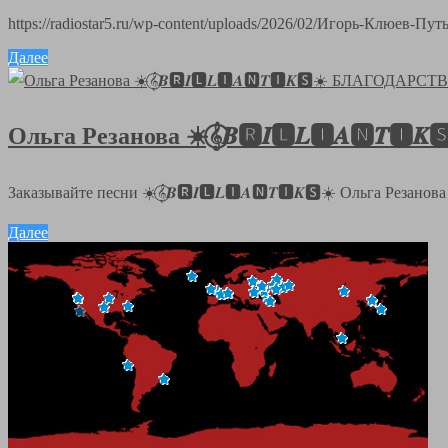
https://radiostar5.ru/wp-content/uploads/2026/02/Игорь-Клюев-
Далее
Ольга Резанова ☀️𝄞⃝𝑩🆁𝑰🅻𝑳🅸𝑨🅽
Заказывайте песни ☀️𝄞⃝𝑩🆁𝑰🅻𝑳🅸𝑨🅽𝑻🅸𝑲🆂☀️ Ольга Резанов
Далее