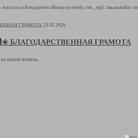
Путь-Ангела-сл-Бондаренко-Макар-promodj.com_.mp3 Заказывайте п
23.02.2026
𝑻🅸𝑲🆂☀️ БЛАГОДАРСТВЕННАЯ ГРАМОТА
а на нашем втором...