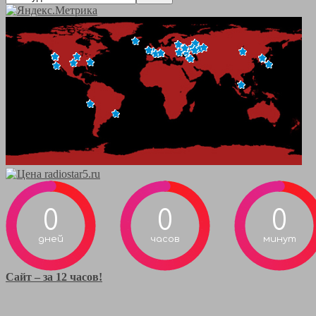
0
0
0
дней
часов
минут
Сайт – за 12 часов!