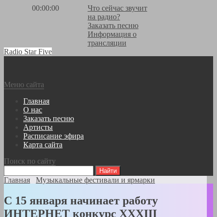
00:00:00
Что сейчас звучит
на радио?
Заказать песню
Информация о
трансляции
Radio Star Five
Меню сайта
Главная
О нас
Заказать песню
Артисты
Расписание эфира
Карта сайта
Поиск по сайту
Главная
Музыкальные фестивали и ярмарки
С 15 января начинает работу
ИНТЕРНЕТ конкурс XXXIII