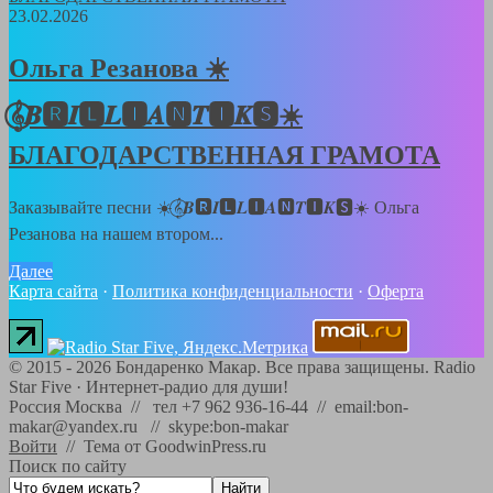
23.02.2026
Ольга Резанова ☀️
𝄞⃝𝑩🆁𝑰🅻𝑳🅸𝑨🅽𝑻🅸𝑲🆂☀️
БЛАГОДАРСТВЕННАЯ ГРАМОТА
Заказывайте песни ☀️𝄞⃝𝑩🆁𝑰🅻𝑳🅸𝑨🅽𝑻🅸𝑲🆂☀️ Ольга
Резанова на нашем втором...
Далее
Карта сайта
·
Политика конфиденциальности
·
Оферта
©
2015 - 2026
Бондаренко Макар. Все права защищены.
Radio
Star Five
·
Интернет-радио для души!
Россия Москва // тел +7 962 936-16-44 // email:bon-
makar@yandex.ru // skype:bon-makar
Войти
//
Тема от GoodwinPress.ru
Поиск по сайту