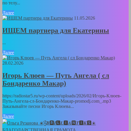
по телу...
Далее
11.05.2026
ИЩЕМ партнера для Екатерины
...
Далее
28.02.2026
Игорь Клюев — Путь Ангела ( сл
Бондаренко Макар)
https://radiostar5.ru/wp-content/uploads/2026/02/Игорь-Клюев-
Путь-Ангела-сл-Бондаренко-Макар-promodj.com_.mp3
Заказывайте песни Игорь Клюева...
Далее