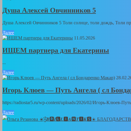
Душа Алексей Овчинников 5
Душа Алексей Овчинников 5 Толи солнце, толи дождь, Толи пра
Далее
11.05.2026
ИЩЕМ партнера для Екатерины
...
Далее
28.02.2
Игорь Клюев — Путь Ангела ( сл Бонд
https://radiostar5.ru/wp-content/uploads/2026/02/Игорь-Клюев-
Далее