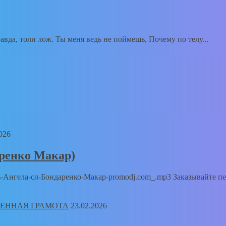
вда, толи лож. Ты меня ведь не поймешь, Почему по телу...
026
аренко Макар)
Путь-Ангела-сл-Бондаренко-Макар-promodj.com_.mp3 Заказывайте п
23.02.2026