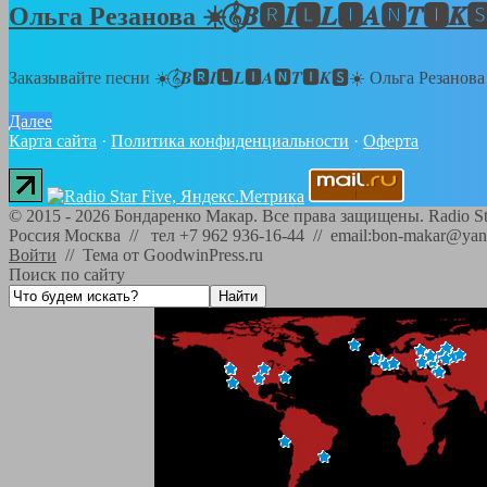
Ольга Резанова ☀️𝄞⃝𝑩🆁𝑰🅻𝑳🅸𝑨🅽
Заказывайте песни ☀️𝄞⃝𝑩🆁𝑰🅻𝑳🅸𝑨🅽𝑻🅸𝑲🆂☀️ Ольга Резанов
Далее
Карта сайта
·
Политика конфиденциальности
·
Оферта
©
2015 - 2026
Бондаренко Макар. Все права защищены.
Radio St
Россия Москва // тел +7 962 936-16-44 // email:bon-makar@yan
Войти
//
Тема от GoodwinPress.ru
Поиск по сайту