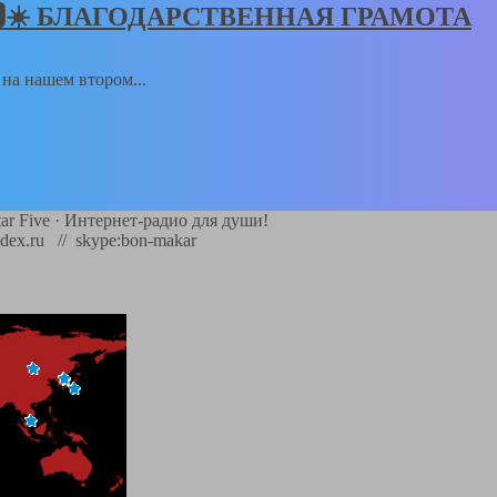
𝑻🅸𝑲🆂☀️ БЛАГОДАРСТВЕННАЯ ГРАМОТА
а на нашем втором...
ar Five
·
Интернет-радио для души!
dex.ru // skype:bon-makar