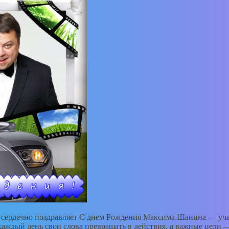
e» сердечно поздравляет C днем Рождения Максима Шанина — уч
 каждый день свои слова превращать в действия, а важные цели