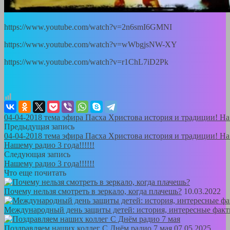
https://www.youtube.com/watch?v=2n6smI6GMNI
https://www.youtube.com/watch?v=wWbgjsNW-XY
https://www.youtube.com/watch?v=r1ChL7iD2Pk
04-04-2018 тема эфира Пасха Христова история и традиции! На R
Предыдущая запись
04-04-2018 тема эфира Пасха Христова история и традиции! На R
Нашему радио 3 года!!!!!!
Следующая запись
Нашему радио 3 года!!!!!!
Что еще почитать
Почему нельзя смотреть в зеркало, когда плачешь?
10.03.2022
Международный день защиты детей: история, интересные фак
Поздравляем наших коллег С Днём радио 7 мая
07.05.2025