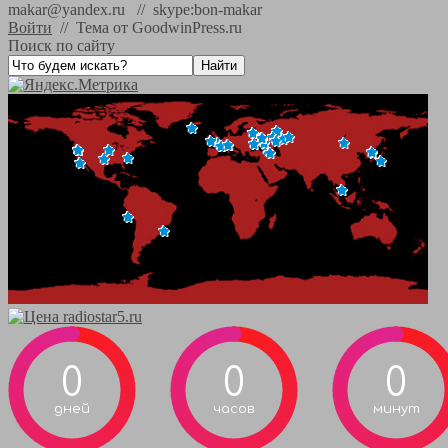
makar@yandex.ru // skype:bon-makar
Войти
//
Тема от GoodwinPress.ru
Поиск по сайту
0
0
0
дней
часов
минут