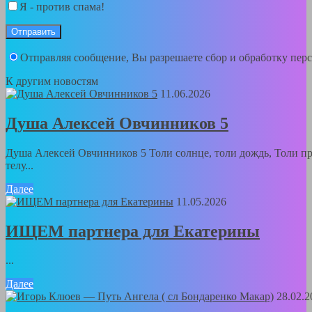
Я - против спама!
Отправляя сообщение, Вы разрешаете сбор и обработку пе
К другим новостям
11.06.2026
Душа Алексей Овчинников 5
Душа Алексей Овчинников 5 Толи солнце, толи дождь, Толи пр
телу...
Далее
11.05.2026
ИЩЕМ партнера для Екатерины
...
Далее
28.02.2