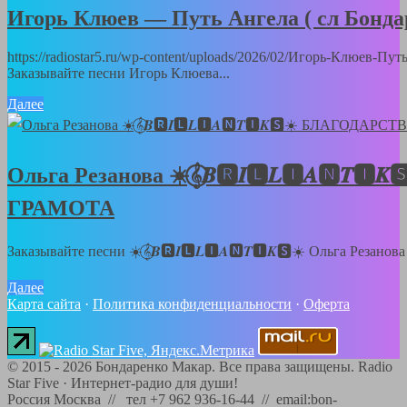
Игорь Клюев — Путь Ангела ( сл Бонд
https://radiostar5.ru/wp-content/uploads/2026/02/Игорь-Клюев-
Заказывайте песни Игорь Клюева...
Далее
Ольга Резанова ☀️𝄞⃝𝑩🆁𝑰🅻𝑳🅸𝑨🅽
ГРАМОТА
Заказывайте песни ☀️𝄞⃝𝑩🆁𝑰🅻𝑳🅸𝑨🅽𝑻🅸𝑲🆂☀️ Ольга Резанов
Далее
Карта сайта
·
Политика конфиденциальности
·
Оферта
©
2015 - 2026
Бондаренко Макар. Все права защищены.
Radio
Star Five
·
Интернет-радио для души!
Россия Москва // тел +7 962 936-16-44 // email:bon-