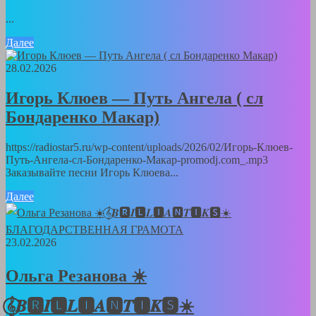
...
Далее
28.02.2026
Игорь Клюев — Путь Ангела ( сл
Бондаренко Макар)
https://radiostar5.ru/wp-content/uploads/2026/02/Игорь-Клюев-
Путь-Ангела-сл-Бондаренко-Макар-promodj.com_.mp3
Заказывайте песни Игорь Клюева...
Далее
23.02.2026
Ольга Резанова ☀️
𝄞⃝𝑩🆁𝑰🅻𝑳🅸𝑨🅽𝑻🅸𝑲🆂☀️