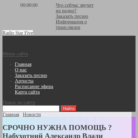
00:00:00
Что сейчас звучит
на радио?
Заказать песню
Информация о
трансляции
Radio Star Five
Меню сайта
Главная
О нас
Заказать песню
Артисты
Расписание эфира
Карта сайта
Поиск по сайту
Главная
Новости
СРОЧНО НУЖНА ПОМОЩЬ ?
Набухотний Александр Влади