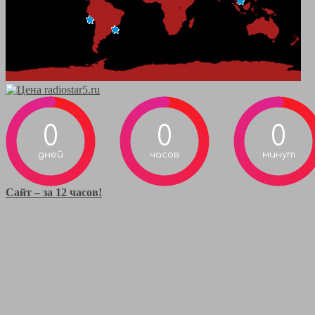
0
0
0
дней
часов
минут
Сайт – за 12 часов!