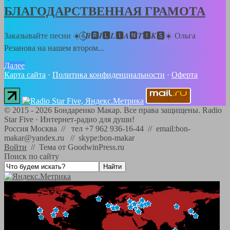
БЛАГОДАРСТВЕННАЯ ГРАМОТА
Заказывайте песни ☀️𝄞⃝𝑩🆁𝑰🅻𝑳🅸𝑨🅽𝑻🅸𝑲🆂☀️ Ольга
Резанова на нашем втором...
Далее
Карта сайта
·
Политика конфиденциальности
·
Оферта
©
2015 - 2026
Бондаренко Макар. Все права защищены.
Radio
Star Five
·
Интернет-радио для души!
Россия Москва // тел +7 962 936-16-44 // email:bon-
makar@yandex.ru // skype:bon-makar
Войти
//
Тема от GoodwinPress.ru
Поиск по сайту