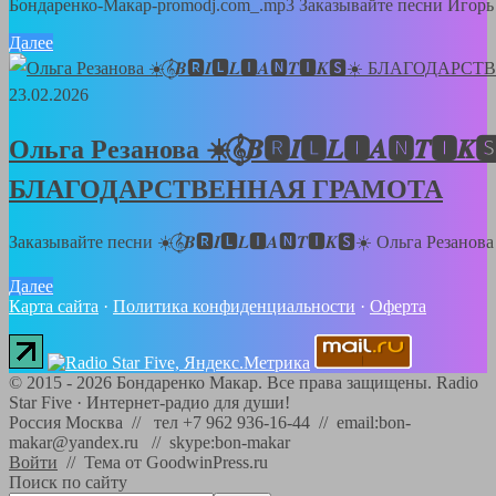
Бондаренко-Макар-promodj.com_.mp3 Заказывайте песни Игорь 
Далее
23.02.2026
Ольга Резанова ☀️𝄞⃝𝑩🆁𝑰🅻𝑳🅸𝑨🅽𝑻🅸𝑲
БЛАГОДАРСТВЕННАЯ ГРАМОТА
Заказывайте песни ☀️𝄞⃝𝑩🆁𝑰🅻𝑳🅸𝑨🅽𝑻🅸𝑲🆂☀️ Ольга Резанов
Далее
Карта сайта
·
Политика конфиденциальности
·
Оферта
©
2015 - 2026
Бондаренко Макар. Все права защищены.
Radio
Star Five
·
Интернет-радио для души!
Россия Москва // тел +7 962 936-16-44 // email:bon-
makar@yandex.ru // skype:bon-makar
Войти
//
Тема от GoodwinPress.ru
Поиск по сайту