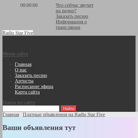
00:00:00
Что сейчас звучит
на радио?
Заказать песню
Информация о
трансляции
Radio Star Five
Меню сайта
Главная
О нас
Заказать песню
Артисты
Расписание эфира
Карта сайта
Поиск по сайту
Главная
Платные объявления на Radio Star Five
Ваши объявления тут