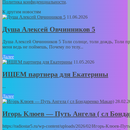
Политика конфиденциальности
.
К другим новостям
11.06.2026
Душа Алексей Овчинников 5
Душа Алексей Овчинников 5 Толи солнце, толи дождь, Толи пр
меня ведь не поймешь, Почему по телу...
Далее
11.05.2026
ИЩЕМ партнера для Екатерины
...
Далее
28.02.2
Игорь Клюев — Путь Ангела ( сл Бонд
https://radiostar5.ru/wp-content/uploads/2026/02/Игорь-Клюев-Пут