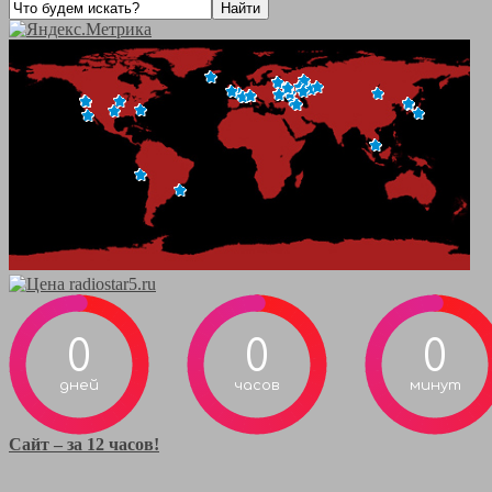
0
0
0
дней
часов
минут
Сайт – за 12 часов!