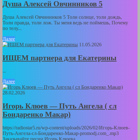
Душа Алексей Овчинников 5
Душа Алексей Овчинников 5 Толи солнце, толи дождь,
Толи правда, толи лож. Ты меня ведь не поймешь, Почему
по телу...
Далее
11.05.2026
ИЩЕМ партнера для Екатерины
...
Далее
28.02.2026
Игорь Клюев — Путь Ангела ( сл
Бондаренко Макар)
https://radiostar5.ru/wp-content/uploads/2026/02/Игорь-Клюев-
Путь-Ангела-сл-Бондаренко-Макар-promodj.com_.mp3
Заказывайте песни Игорь Клюева...