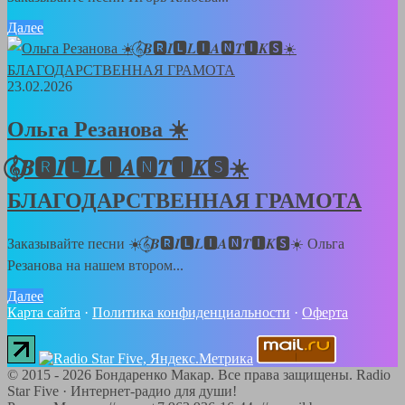
Далее
23.02.2026
Ольга Резанова ☀️
𝄞⃝𝑩🆁𝑰🅻𝑳🅸𝑨🅽𝑻🅸𝑲🆂☀️
БЛАГОДАРСТВЕННАЯ ГРАМОТА
Заказывайте песни ☀️𝄞⃝𝑩🆁𝑰🅻𝑳🅸𝑨🅽𝑻🅸𝑲🆂☀️ Ольга
Резанова на нашем втором...
Далее
Карта сайта
·
Политика конфиденциальности
·
Оферта
©
2015 - 2026
Бондаренко Макар. Все права защищены.
Radio
Star Five
·
Интернет-радио для души!