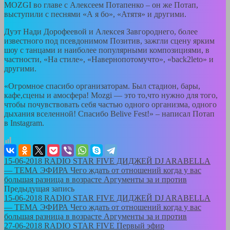
MOZGI во главе с Алексеем Потапенко – он же Потап,
выступили с песнями «А я бо», «Атятя» и другими.
Дуэт Нади Дорофеевой и Алексея Завгороднего, более
известного под псевдонимом Позитив, зажгли сцену ярким
шоу с танцами и наиболее популярными композициями, в
частности, «На стиле», «Навернопотомучто», «back2leto» и
другими.
«Огромное спасибо организаторам. Был стадион, бары,
кафе,сцены и амосфера! Mozgi — это то,что нужно для того,
чтобы почувствовать себя частью одного организма, одного
дыхания вселенной! Спасибо Belive Fest!» – написал Потап
в Instagram.
15-06-2018 RADIO STAR FIVE ДИДЖЕЙ DJ ARABELLA
— ТЕМА ЭФИРА Чего ждать от отношений когда у вас
большая разница в возрасте Аргументы за и против
Предыдущая запись
15-06-2018 RADIO STAR FIVE ДИДЖЕЙ DJ ARABELLA
— ТЕМА ЭФИРА Чего ждать от отношений когда у вас
большая разница в возрасте Аргументы за и против
27-06-2018 RADIO STAR FIVE Первый эфир