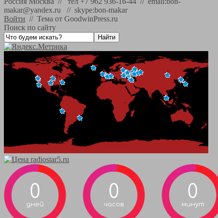
Россия Москва // тел +7 962 936-16-44 // email:bon-
makar@yandex.ru // skype:bon-makar
Войти
//
Тема от GoodwinPress.ru
Поиск по сайту
0
0
0
дней
часов
минут