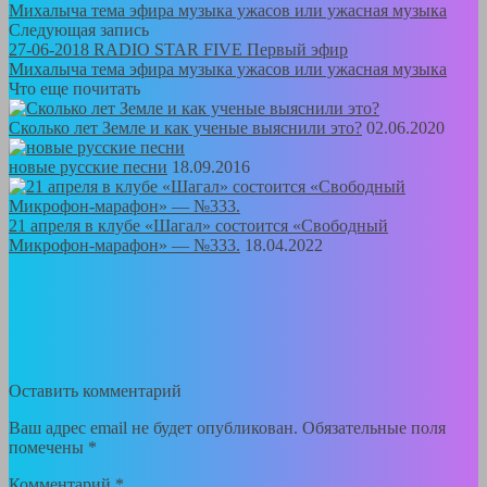
Михалыча тема эфира музыка ужасов или ужасная музыка
Следующая запись
27-06-2018 RADIO STAR FIVE Первый эфир
Михалыча тема эфира музыка ужасов или ужасная музыка
Что еще почитать
Сколько лет Земле и как ученые выяснили это?
02.06.2020
новые русские песни
18.09.2016
21 апреля в клубе «Шагал» состоится «Свободный
Микрофон-марафон» — №333.
18.04.2022
Оставить комментарий
Ваш адрес email не будет опубликован.
Обязательные поля
помечены
*
Комментарий
*