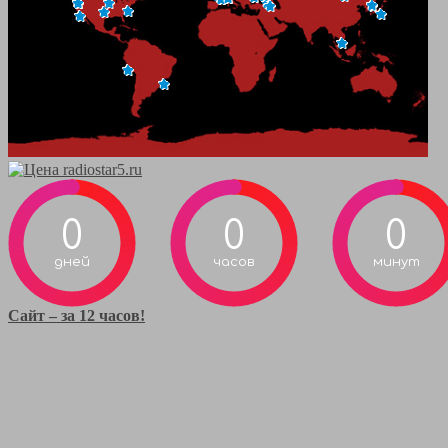
0
0
0
дней
часов
минут
Сайт – за 12 часов!