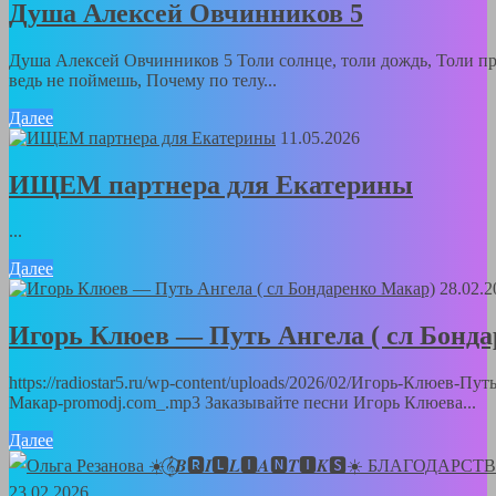
Душа Алексей Овчинников 5
Душа Алексей Овчинников 5 Толи солнце, толи дождь, Толи пр
ведь не поймешь, Почему по телу...
Далее
11.05.2026
ИЩЕМ партнера для Екатерины
...
Далее
28.02.2
Игорь Клюев — Путь Ангела ( сл Бонд
https://radiostar5.ru/wp-content/uploads/2026/02/Игорь-Клюев-Пу
Макар-promodj.com_.mp3 Заказывайте песни Игорь Клюева...
Далее
23.02.2026