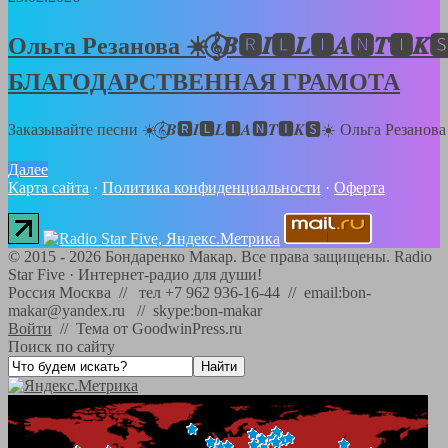
Ольга Резанова ☀️𝄞⃝𝑩🆁𝑰🅻𝑳🅸𝑨🅽𝑻🅸𝑲
БЛАГОДАРСТВЕННАЯ ГРАМОТА
Заказывайте песни ☀️𝄞⃝𝑩🆁𝑰🅻𝑳🅸𝑨🅽𝑻🅸𝑲🆂☀️ Ольга Резанов
Далее
Карта сайта
·
Политика конфиденциальности
·
Оферта
©
2015 - 2026
Бондаренко Макар. Все права защищены.
Radio
Star Five
·
Интернет-радио для души!
Россия Москва // тел +7 962 936-16-44 // email:bon-
makar@yandex.ru // skype:bon-makar
Войти
//
Тема от GoodwinPress.ru
Поиск по сайту