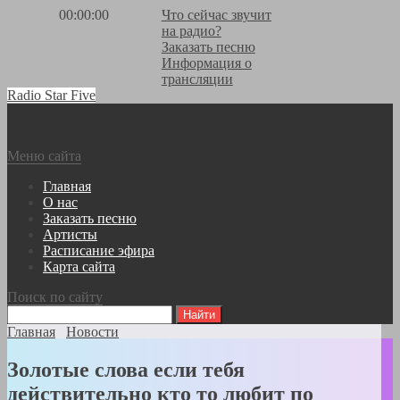
00:00:00
Что сейчас звучит
на радио?
Заказать песню
Информация о
трансляции
Radio Star Five
Меню сайта
Главная
О нас
Заказать песню
Артисты
Расписание эфира
Карта сайта
Поиск по сайту
Главная
Новости
Золотые слова если тебя
действительно кто то любит по