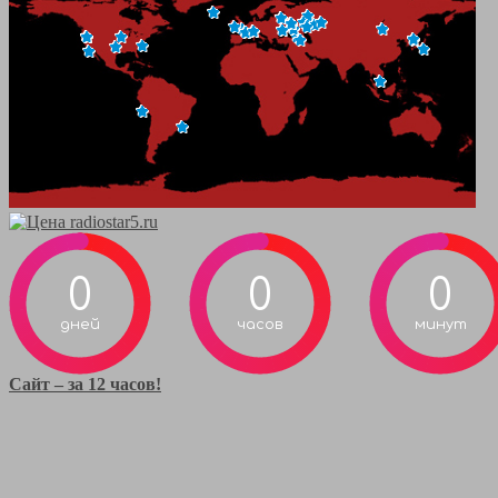
0
0
0
дней
часов
минут
Сайт – за 12 часов!