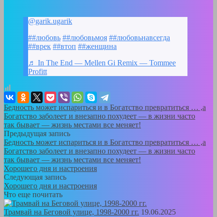
@garik.ugarik
##любовь
##любовьмоя
##любовьнавсегда
##врек
##втоп
##женщина
♬ In The End — Mellen Gi Remix — Tommee
Profitt
Бедность может испариться и в Богатство превратиться … ,а
Богатство заболеет и внезапно похудеет — в жизни часто
так бывает — жизнь местами все меняет!
Предыдущая запись
Бедность может испариться и в Богатство превратиться … ,а
Богатство заболеет и внезапно похудеет — в жизни часто
так бывает — жизнь местами все меняет!
Хорошего дня и настроения
Следующая запись
Хорошего дня и настроения
Что еще почитать
Трамвай на Беговой улице, 1998-2000 гг.
19.06.2025