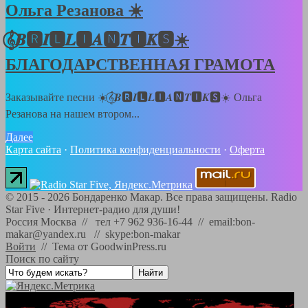
Ольга Резанова ☀️
𝄞⃝𝑩🆁𝑰🅻𝑳🅸𝑨🅽𝑻🅸𝑲🆂☀️
БЛАГОДАРСТВЕННАЯ ГРАМОТА
Заказывайте песни ☀️𝄞⃝𝑩🆁𝑰🅻𝑳🅸𝑨🅽𝑻🅸𝑲🆂☀️ Ольга
Резанова на нашем втором...
Далее
Карта сайта
·
Политика конфиденциальности
·
Оферта
©
2015 - 2026
Бондаренко Макар. Все права защищены.
Radio
Star Five
·
Интернет-радио для души!
Россия Москва // тел +7 962 936-16-44 // email:bon-
makar@yandex.ru // skype:bon-makar
Войти
//
Тема от GoodwinPress.ru
Поиск по сайту