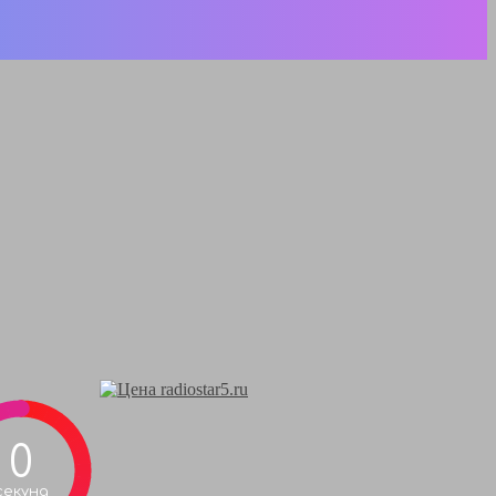
0
секунд