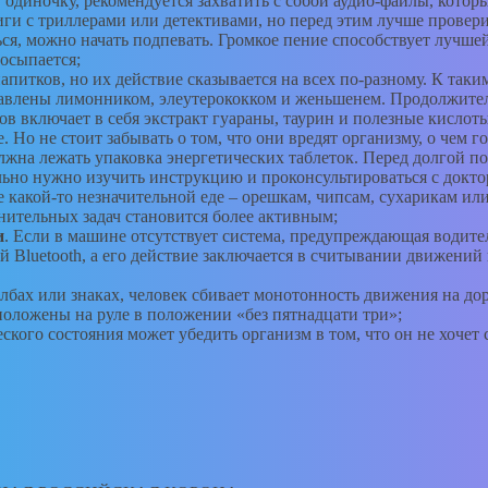
 в одиночку, рекомендуется захватить с собой аудио-файлы, ко
ги с триллерами или детективами, но перед этим лучше провери
ся, можно начать подпевать. Громкое пение способствует лучшей 
осыпается;
питков, но их действие сказывается на всех по-разному. К таки
авлены лимонником, элеутерококком и женьшенем. Продолжительн
ов включает в себя экстракт гуараны, таурин и полезные кислот
 Но не стоит забывать о том, что они вредят организму, о чем г
лжна лежать упаковка энергетических таблеток. Перед долгой п
льно нужно изучить инструкцию и проконсультироваться с докто
 какой-то незначительной еде – орешкам, чипсам, сухарикам или
нительных задач становится более активным;
и
. Если в машине отсутствует система, предупреждающая водител
й Bluetooth, а его действие заключается в считывании движений
лбах или знаках, человек сбивает монотонность движения на дор
положены на руле в положении «без пятнадцати три»;
ского состояния может убедить организм в том, что он не хоче