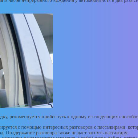
ять часов непрерывного вождения у автомобилиста в два раза с
здку, рекомендуется прибегнуть к одному из следующих способов
лируется с помощью интересных разговоров с пассажирами, котор
д. Поддержание разговора также не дает заснуть пассажиру;