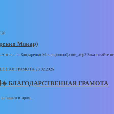
026
аренко Макар)
Путь-Ангела-сл-Бондаренко-Макар-promodj.com_.mp3 Заказывайте п
23.02.2026
𝑻🅸𝑲🆂☀️ БЛАГОДАРСТВЕННАЯ ГРАМОТА
а на нашем втором...