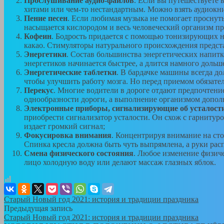
Прослушивание аудио-файлов
. Если вы путешествуете
хитами или чем-то нестандартным. Можно взять аудиокни
Пение песен
. Если любимая музыка не помогает проснуть
насыщается кислородом и весь человеческий организм пр
Кофеин
. Бодрость придается с помощью тонизирующих на
какао. Стимуляторы натурального происхождения предст
Энергетики
. Состав большинства энергетических напитк
энергетиков начинается быстрее, а длится намного дольше.
Энергетические таблетки
. В бардачке машины всегда до
чтобы улучшить работу мозга. Но перед приемом обязате
Перекус
. Многие водители в дороге отдают предпочтение
однообразности дороги, а выполнение организмом допол
Электронные приборы, сигнализирующие об усталост
приобрести сигнализатор усталости. Он схож с гарнитуро
издает громкий сигнал;
Фокусировка внимания
. Концентрируя внимание на сто
Спинка кресла должна быть чуть выпрямлена, а руки рас
Смена физического состояния
. Любое изменение физиче
лицо холодную воду или делают массаж глазных яблок.
Старый Новый год 2021: история и традиции праздника
Предыдущая запись
Старый Новый год 2021: история и традиции праздника