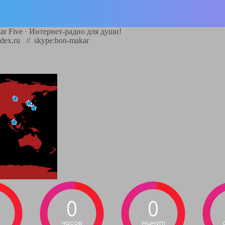
ar Five
·
Интернет-радио для души!
dex.ru // skype:bon-makar
0
0
часов
минут