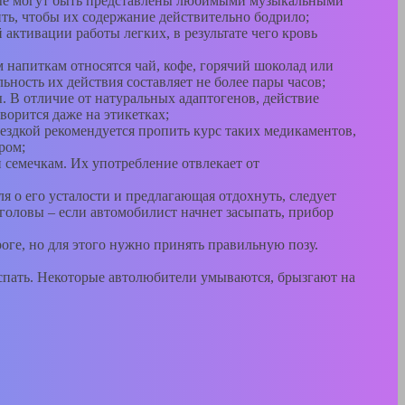
торые могут быть представлены любимыми музыкальными
ть, чтобы их содержание действительно бодрило;
активации работы легких, в результате чего кровь
м напиткам относятся чай, кофе, горячий шоколад или
ость их действия составляет не более пары часов;
ы. В отличие от натуральных адаптогенов, действие
оворится даже на этикетках;
оездкой рекомендуется пропить курс таких медикаментов,
ром;
 семечкам. Их употребление отвлекает от
я о его усталости и предлагающая отдохнуть, следует
 головы – если автомобилист начнет засыпать, прибор
оге, но для этого нужно принять правильную позу.
т спать. Некоторые автолюбители умываются, брызгают на