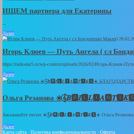
ИЩЕМ партнера для Екатерины
...
Далее
28.02.2
Игорь Клюев — Путь Ангела ( сл Бонд
https://radiostar5.ru/wp-content/uploads/2026/02/Игорь-Клюев-
Далее
Ольга Резанова ☀️𝄞⃝𝑩🆁𝑰🅻𝑳🅸𝑨🅽
Заказывайте песни ☀️𝄞⃝𝑩🆁𝑰🅻𝑳🅸𝑨🅽𝑻🅸𝑲🆂☀️ Ольга Резанов
Далее
Карта сайта
·
Политика конфиденциальности
·
Оферта