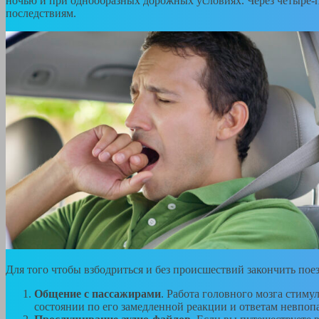
ночью и при однообразных дорожных условиях. Через четыре-п
последствиям.
Для того чтобы взбодриться и без происшествий закончить пое
Общение с пассажирами
. Работа головного мозга стиму
состоянии по его замедленной реакции и ответам невпопа