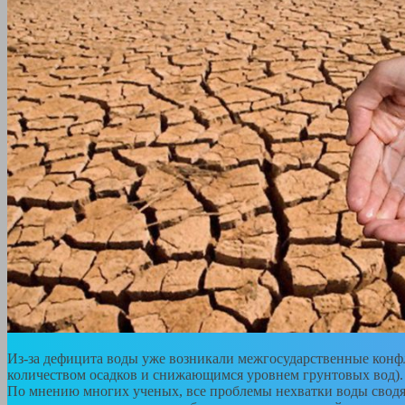
Из-за дефицита воды уже возникали межгосударственные конф
количеством осадков и снижающимся уровнем грунтовых вод).
По мнению многих ученых, все проблемы нехватки воды сводят