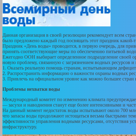
Данная организация в своей резолюции рекомендует всем стра
было предложено каждый год посвящать этот праздник какой-то
Праздник «День воды» проводится, в первую очередь, для при
принять соответствующие меры по обеспечению питьевой водо
Ежегодно ООН выбирает определенное подразделение своей ор
новую проблему, связанную с загрязнением водных ресурсов и
1. Оказать реальную помощь странам, испытывающим дефицит
2. Распространить информацию о важности охраны водных рес
3. Привлечь на официальном уровне как можно большее стран
Проблемы нехватки воды
Международный комитет по изменению климата предупреждает,
— засухи и наводнения станут еще более интенсивными и част
На данный момент недостаток воды испытывают около 700 млн. л
что запасы воды продолжают истощаться весьма быстрыми темп
эффективности управления водными ресурсами, отсутствия ус
инфраструктуру.