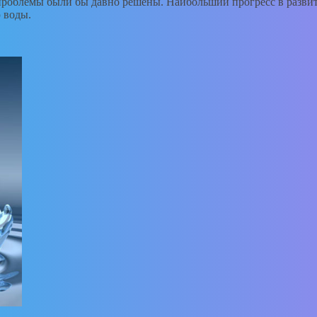
 проблемы были бы давно решены. Наибольший прогресс в разви
 воды.