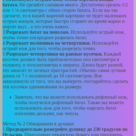
батата.
Не срезайте слишком много. Достаточно срезать 1/2
или 1 ¼ сантиметра с обеих сторон батата. Если вы так
сделаете, то в вашей жареной картошке не будет маленьких
острых концов, которые быстро сгорают во время жарки и
портят вкус , а это очень важно.
3
Разрежьте батат на пополам.
Используйте острый нож,
чтобы точно посередине разрезать батат.
4
Разрежьте половинки на четвертинки.
Используйте
острый нож для того, чтобы разрезать точно.
5
Разрежьте четвертинки на равные кусочки.
Каждый
кусочек должен быть приблизительно пол сантиметра в
толщину, и полсантиметра в ширину. Длина будет разной,
это зависит от личных пристрастий. Обычно самая лучшая
длина от 7 с половиной до 10 сантиметров. Вне
зависимости от того, что вы выберете, постарайтесь сделать
эти кусочки одинаковыми по размеру.
Заметьте, что вы можете использовать рифленый нож,
чтобы получился рифленый батат. Также вы можете
использовать нож для того, чтобы нарезать батат
плоскими дисками, как чипсы.
Метод № 2
Обжариваем в духовке
1
Предварительно разогрейте духовку до 230 градусов по
Цельсию.
Приготовьте пекарскую бумагу или противень,