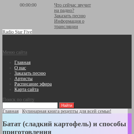
00:00:00
Что сейчас звучит
на радио?
Заказать песню
Информация о
трансляции
Radio Star Five
Меню сайта
Главная
О нас
Заказать песню
Артисты
Расписание эфира
Карта сайта
Поиск по сайту
Главная
Кулинарная книга рецепты для всей семьи!
Батат (сладкий картофель) и способы
приготовления