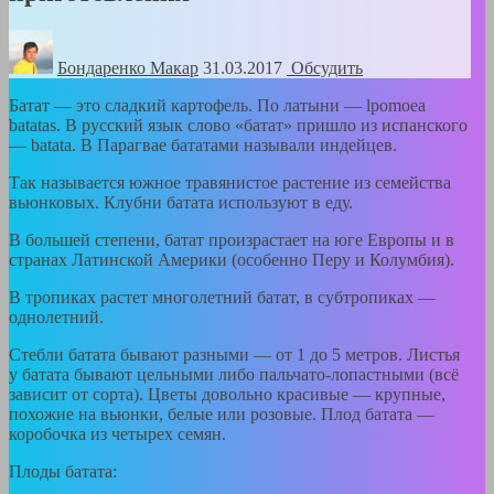
Бондаренко Mакар
31.03.2017
Обсудить
Батат — это сладкий картофель. По латыни — lpomoea
batatas. В русский язык слово «батат» пришло из испанского
— batata. В Парагвае бататами называли индейцев.
Так называется южное травянистое растение из семейства
вьюнковых. Клубни батата используют в еду.
В большей степени, батат произрастает на юге Европы и в
странах Латинской Америки (особенно Перу и Колумбия).
В тропиках растет многолетний батат, в субтропиках —
однолетний.
Стебли батата бывают разными — от 1 до 5 метров. Листья
у батата бывают цельными либо пальчато-лопастными (всё
зависит от сорта). Цветы довольно красивые — крупные,
похожие на вьюнки, белые или розовые. Плод батата —
коробочка из четырех семян.
Плоды батата: