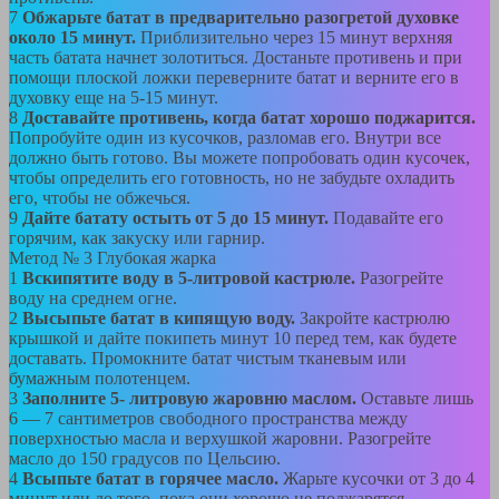
7
Обжарьте батат в предварительно разогретой духовке
около 15 минут.
Приблизительно через 15 минут верхняя
часть батата начнет золотиться. Достаньте противень и при
помощи плоской ложки переверните батат и верните его в
духовку еще на 5-15 минут.
8
Доставайте противень, когда батат хорошо поджарится.
Попробуйте один из кусочков, разломав его. Внутри все
должно быть готово. Вы можете попробовать один кусочек,
чтобы определить его готовность, но не забудьте охладить
его, чтобы не обжечься.
9
Дайте батату остыть от 5 до 15 минут.
Подавайте его
горячим, как закуску или гарнир.
Метод №
3
Глубокая жарка
1
Вскипятите воду в 5-литровой кастрюле.
Разогрейте
воду на среднем огне.
2
Высыпьте батат в кипящую воду.
Закройте кастрюлю
крышкой и дайте покипеть минут 10 перед тем, как будете
доставать. Промокните батат чистым тканевым или
бумажным полотенцем.
3
Заполните 5- литровую жаровню маслом.
Оставьте лишь
6 — 7 сантиметров свободного пространства между
поверхностью масла и верхушкой жаровни. Разогрейте
масло до 150 градусов по Цельсию.
4
Всыпьте батат в горячее масло.
Жарьте кусочки от 3 до 4
минут или до того, пока они хорошо не поджарятся.