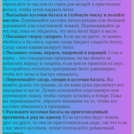
обрызгайте ее маслом из спрея для овощей и приготовьте
фольгу, чтобы затем накрыть батат.
2
Высыпьте кусочки батата в глубокую миску и полейте
маслом.
Перемешайте кусочки батата руками или большой
деревянной или пластиковой ложкой. Перемешивайте до
тех пор, пока не убедитесь, что весь батат будет в масле.
3
Посыпьте сверху сахаром.
Если вы на диете, то можно
обойтись и без него, однако сахар придает сладость батату.
Сахар также карамелизирует батат.
4
Посыпьте солью, перцем, паприкой и корицей.
Соль и
перец – это стандартные приправы, но вы можете не
добавлять корицу и паприку, если вам не нравится их вкус.
Постарайтесь посыпать приправами батат равномерно,
чтобы все легко и быстро смешалось.
5
Перемешайте сахар, специи и кусочки батата.
Вы
можете делать это руками, но на ваши руки прилипнут все
приправы в масле. Лучше используйте пластиковую или
деревянную ложку, чтобы специи остались в блюде. Пока
вы перемешиваете, обратите внимание на то, чтобы все
кусочки обвалялись в приправах.
6
Разложите кусочки батата на приготовленный
противень в ряд по одному.
Если кусочки будут лежать
друг на друге, то они не приготовятся как надо, так что если
у вас много кусочков, лучше используйте добавочный
противень.