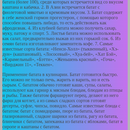
батата (более 100), среди которых встречается вид со вкусом
каштана и кабачка. 2. В Азии встречается батат с
фиолетовой мякотью и кремовым вкусом. 3. Батат содержит
в себе женский гормон прогестерон, с помощью которого
способен повышать либидо, то есть действовать как
афродизиак. 4. Из клубней батата можно получить сахар,
муку, патоку и спирт. 5. Листья батата можно использовать
как салат, предварительно выжав из них горький сок. 6. Из
семян батата изготавливают заменитель кофе. 7. Самые
известные сорта батата: «Ненси-Холл» (тыквенный), «Хэ-
дун» (каштановый), «Лососевый», «Хуа-бей», «Хат Бэй»,
«Карамельный», «Бэтти», «Женьшень красный», «Гоча»,
«Вирджин 11», «Теккен».
Применение батата в кулинарии. Батат готовится быстро.
Его можно не только печь, жарить и варить, но и есть
сырым. С бататом обычно готовят каши, супы, салаты,
используют как гарнир к мясным блюдам, блюдам из птицы
и рыбы. Также бататом фаршируют перец, делают из него
фарш для котлет, а из самых сладких сортов готовят
десерты, суфле, чипсы, повидло. Самые известные блюда с
бататом: батат с помидорами, пюре из батата, батат
глазированный, сладкие шарики из батата, рагу из батата,
блинчики с бататом, запеканка из батата с яблоками, батат в
сиропе и каштаны с бататом.