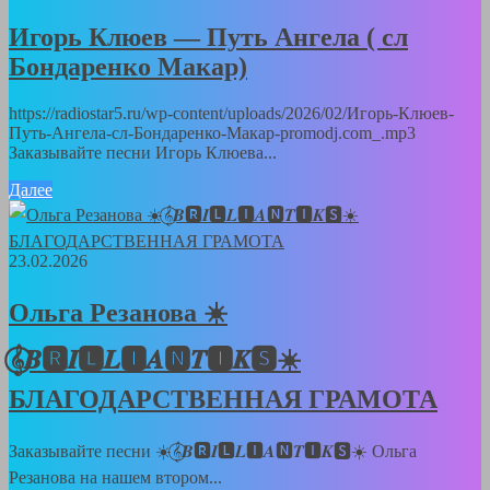
Игорь Клюев — Путь Ангела ( сл
Бондаренко Макар)
https://radiostar5.ru/wp-content/uploads/2026/02/Игорь-Клюев-
Путь-Ангела-сл-Бондаренко-Макар-promodj.com_.mp3
Заказывайте песни Игорь Клюева...
Далее
23.02.2026
Ольга Резанова ☀️
𝄞⃝𝑩🆁𝑰🅻𝑳🅸𝑨🅽𝑻🅸𝑲🆂☀️
БЛАГОДАРСТВЕННАЯ ГРАМОТА
Заказывайте песни ☀️𝄞⃝𝑩🆁𝑰🅻𝑳🅸𝑨🅽𝑻🅸𝑲🆂☀️ Ольга
Резанова на нашем втором...