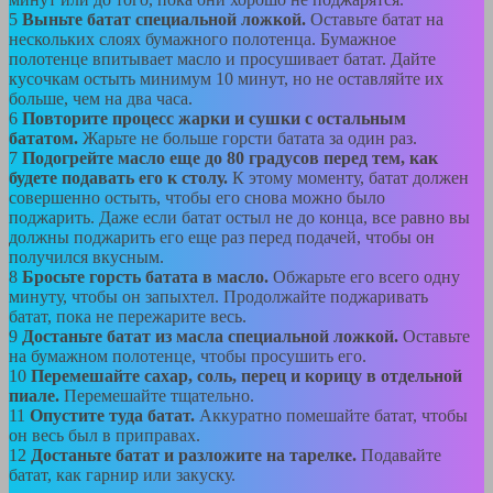
5
Выньте батат специальной ложкой.
Оставьте батат на
нескольких слоях бумажного полотенца. Бумажное
полотенце впитывает масло и просушивает батат. Дайте
кусочкам остыть минимум 10 минут, но не оставляйте их
больше, чем на два часа.
6
Повторите процесс жарки и сушки с остальным
бататом.
Жарьте не больше горсти батата за один раз.
7
Подогрейте масло еще до 80 градусов перед тем, как
будете подавать его к столу.
К этому моменту, батат должен
совершенно остыть, чтобы его снова можно было
поджарить. Даже если батат остыл не до конца, все равно вы
должны поджарить его еще раз перед подачей, чтобы он
получился вкусным.
8
Бросьте горсть батата в масло.
Обжарьте его всего одну
минуту, чтобы он запыхтел. Продолжайте поджаривать
батат, пока не пережарите весь.
9
Достаньте батат из масла специальной ложкой.
Оставьте
на бумажном полотенце, чтобы просушить его.
10
Перемешайте сахар, соль, перец и корицу в отдельной
пиале.
Перемешайте тщательно.
11
Опустите туда батат.
Аккуратно помешайте батат, чтобы
он весь был в приправах.
12
Достаньте батат и разложите на тарелке.
Подавайте
батат, как гарнир или закуску.