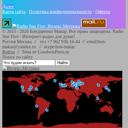
Далее
Карта сайта
·
Политика конфиденциальности
·
Оферта
©
2015 - 2026
Бондаренко Макар. Все права защищены.
Radio
Star Five
·
Интернет-радио для души!
Россия Москва // тел +7 962 936-16-44 // email:bon-
makar@yandex.ru // skype:bon-makar
Войти
//
Тема от GoodwinPress.ru
Поиск по сайту