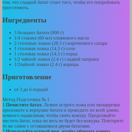
том, что сладкий батат стоит того, чтобы его попробовать
приготовить.
Ингредиенты
3 больших батата (900 г)
1/4 стакана (60 мл) оливкового масла
2 столовые ложки (28.3 г) коричневого сахара
1 столовая ложка (14.3 г) соли
1 столовая ложка (14.3 г) перца
1/2 чайной ложки (2.4 г) сладкой паприки
1/2чайной ложки (2.4 г) корицы
Приготовление
от 3 до 6 порций
Метод
Подготовка № 1
1
Почистите батат.
Лезвие острого ножа или овощерезки
приложите к верхушке батата и проведите по всей длине,
немного надавливая, чтобы снять кожуру. Продолжайте
чистить батат, пока он весь не будет без кожуры. Повторите
то же самое с оставшимися двумя бататами.
2
Используйте острый нож, чтобы обрезать концы