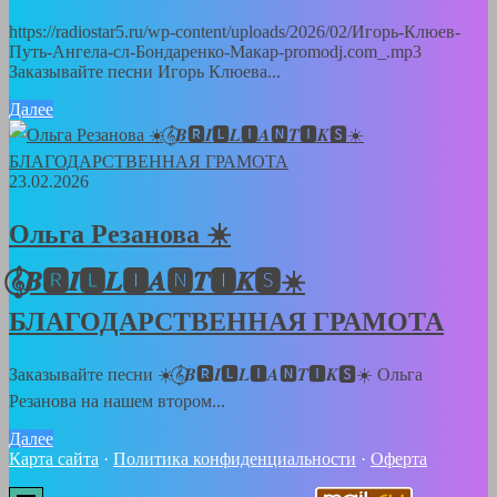
https://radiostar5.ru/wp-content/uploads/2026/02/Игорь-Клюев-
Путь-Ангела-сл-Бондаренко-Макар-promodj.com_.mp3
Заказывайте песни Игорь Клюева...
Далее
23.02.2026
Ольга Резанова ☀️
𝄞⃝𝑩🆁𝑰🅻𝑳🅸𝑨🅽𝑻🅸𝑲🆂☀️
БЛАГОДАРСТВЕННАЯ ГРАМОТА
Заказывайте песни ☀️𝄞⃝𝑩🆁𝑰🅻𝑳🅸𝑨🅽𝑻🅸𝑲🆂☀️ Ольга
Резанова на нашем втором...
Далее
Карта сайта
·
Политика конфиденциальности
·
Оферта