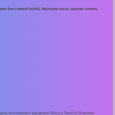
ть дом святой водой, держать пост, варить сочиво,
т день вспоминают крещение Иисуса Христа Иоанном