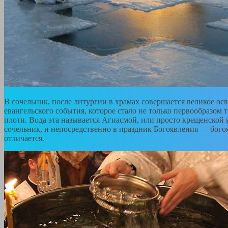
В сочельник, после литургии в храмах совершается великое о
евангельского события, которое стало не только первообразом
плоти. Вода эта называется Агиасмой, или просто крещенской 
сочельник, и непосредственно в праздник Богоявления — богоя
отличается.