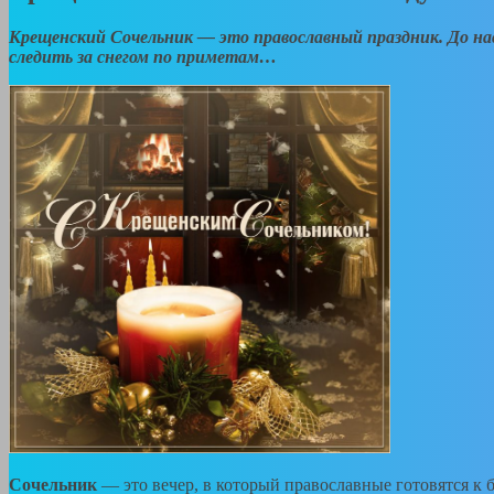
Крещенский Сочельник — это православный праздник. До нас
следить за снегом по приметам…
Сочельник
— это вечер, в который православные готовятся 