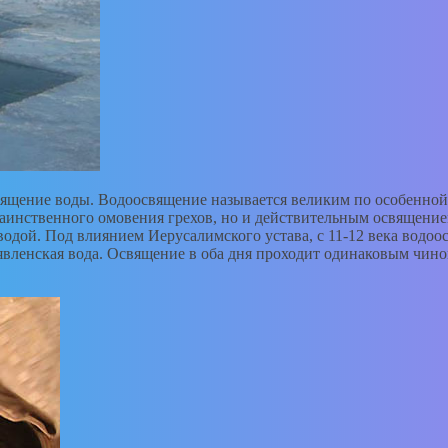
священие воды. Водоосвящение называется великим по особенно
 таинственного омовения грехов, но и действительным освящением
водой. Под влиянием Иерусалимского устава, с 11-12 века водоо
вленская вода. Освящение в оба дня проходит одинаковым чином