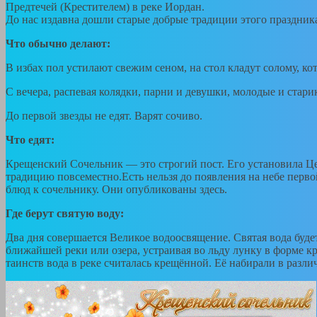
Предтечей (Крестителем) в реке Иордан.
До нас издавна дошли старые добрые традиции этого праздник
Что обычно делают:
В избах пол устилают свежим сеном, на стол кладут солому, к
С вечера, распевая колядки, парни и девушки, молодые и стари
До первой звезды не едят. Варят сочиво.
Что едят:
Крещенский Сочельник — это строгий пост. Его установила Цер
традицию повсеместно.Есть нельзя до появления на небе перво
блюд к сочельнику. Они опубликованы здесь.
Где берут святую воду:
Два дня совершается Великое водоосвящение. Святая вода буде
ближайшей реки или озера, устраивая во льду лунку в форме к
таинств вода в реке считалась крещённой. Её набирали в различ