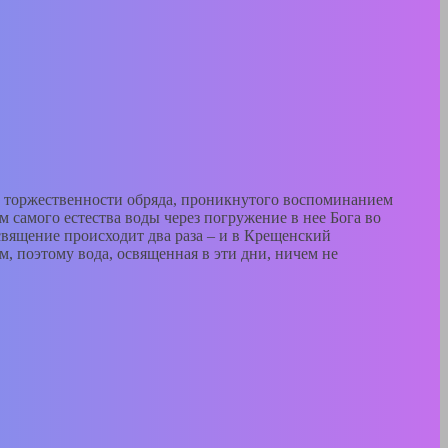
й торжественности обряда, проникнутого воспоминанием
 самого естества воды через погружение в нее Бога во
священие происходит два раза – и в Крещенский
, поэтому вода, освященная в эти дни, ничем не