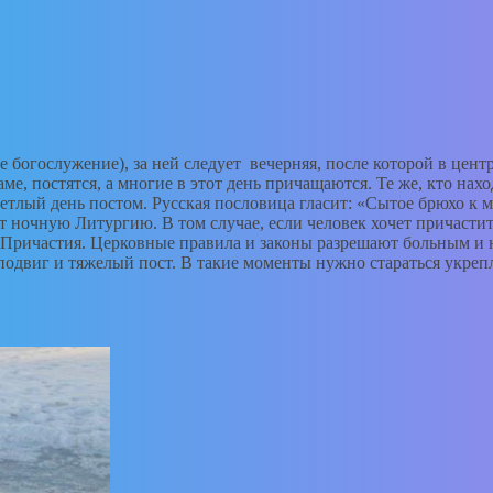
 богослужение), за ней следует вечерняя, после которой в цент
ме, постятся, а многие в этот день причащаются. Те же, кто нах
тлый день постом. Русская пословица гласит: «Сытое брюхо к мо
ночную Литургию. В том случае, если человек хочет причастит
и Причастия. Церковные правила и законы разрешают больным и
 подвиг и тяжелый пост. В такие моменты нужно стараться укрепл