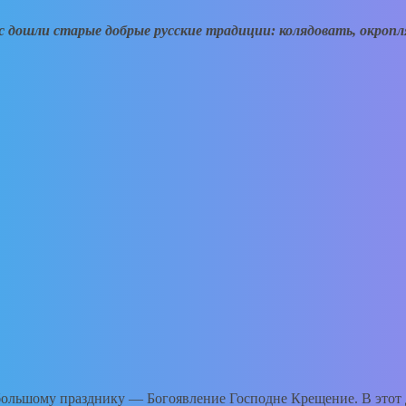
 дошли старые добрые русские традиции: колядовать, окропля
к большому празднику — Богоявление Господне Крещение. В это