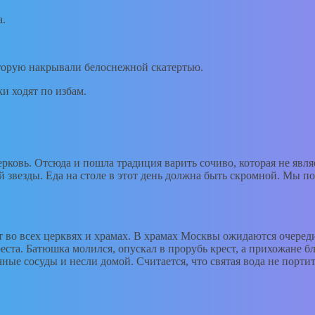
а.
оторую накрывали белоснежной скатертью.
ки ходят по избам.
ковь. Отсюда и пошла традиция варить сочиво, которая не являет
й звезды. Еда на столе в этот день должна быть скромной. Мы п
т во всех церквях и храмах. В храмах Москвы ожидаются очереди
реста. Батюшка молился, опускал в прорубь крест, а прихожане
ные сосуды и несли домой. Считается, что святая вода не портит