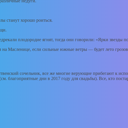
различные недуги.
елы станут хорошо роиться.
ищи.
редрекали плодородие ягнят, тогда они говорили: «Ярки звезды п
т и на Масленице, если сильные южные ветры — будет лето грозов
дественский сочельник, все же многие верующие прибегают к ис
см. благоприятные дни в 2017 году для свадьбы). Все, кто пост