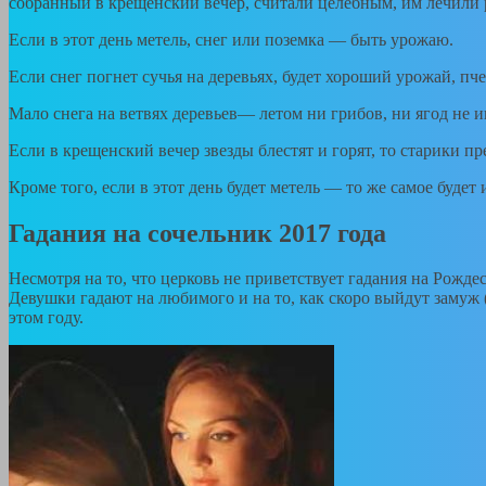
собранный в крещенский вечер, считали целебным, им лечили 
Если в этот день метель, снег или поземка — быть урожаю.
Если снег погнет сучья на деревьях, будет хороший урожай, пч
Мало снега на ветвях деревьев— летом ни грибов, ни ягод не 
Если в крещенский вечер звезды блестят и горят, то старики п
Кроме того, если в этот день будет метель — то же самое буде
Гадания на сочельник 2017 года
Несмотря на то, что церковь не приветствует гадания на Рож
Девушки гадают на любимого и на то, как скоро выйдут замуж (
этом году.