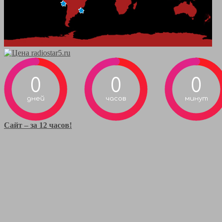
0
0
0
дней
часов
минут
Сайт – за 12 часов!