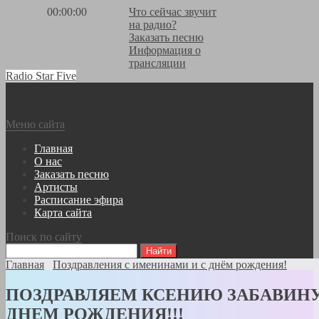
00:00:00
Что сейчас звучит
на радио?
Заказать песню
Информация о
трансляции
Radio Star Five
Меню сайта
Главная
О нас
Заказать песню
Артисты
Расписание эфира
Карта сайта
Поиск по сайту
Главная
Поздравления с именинами и с днём рождения!
ПОЗДРАВЛЯЕМ КСЕНИЮ ЗАБАВИНУ
ДНЕМ РОЖДЕНИЯ!!!