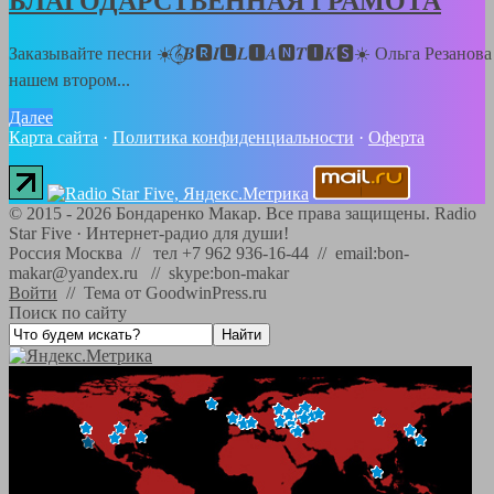
БЛАГОДАРСТВЕННАЯ ГРАМОТА
Заказывайте песни ☀️𝄞⃝𝑩🆁𝑰🅻𝑳🅸𝑨🅽𝑻🅸𝑲🆂☀️ Ольга Резанова
нашем втором...
Далее
Карта сайта
·
Политика конфиденциальности
·
Оферта
©
2015 - 2026
Бондаренко Макар. Все права защищены.
Radio
Star Five
·
Интернет-радио для души!
Россия Москва // тел +7 962 936-16-44 // email:bon-
makar@yandex.ru // skype:bon-makar
Войти
//
Тема от GoodwinPress.ru
Поиск по сайту