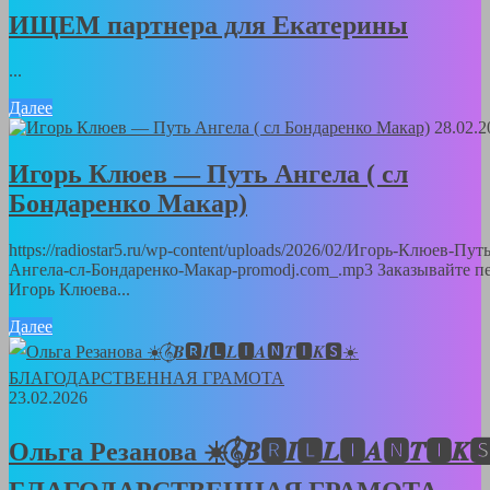
ИЩЕМ партнера для Екатерины
...
Далее
28.02.2
Игорь Клюев — Путь Ангела ( сл
Бондаренко Макар)
https://radiostar5.ru/wp-content/uploads/2026/02/Игорь-Клюев-Путь
Ангела-сл-Бондаренко-Макар-promodj.com_.mp3 Заказывайте п
Игорь Клюева...
Далее
23.02.2026
Ольга Резанова ☀️𝄞⃝𝑩🆁𝑰🅻𝑳🅸𝑨🅽𝑻🅸𝑲