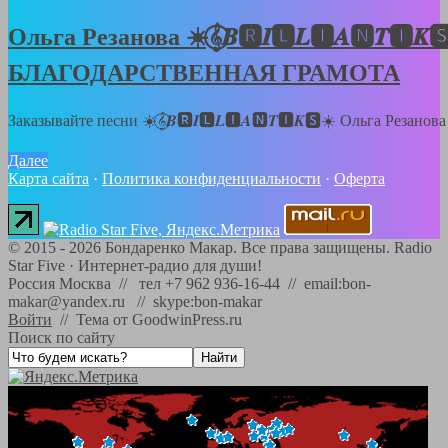
Ольга Резанова ☀️𝄞⃝𝑩🆁𝑰🅻𝑳🅸𝑨🅽𝑻🅸𝑲
БЛАГОДАРСТВЕННАЯ ГРАМОТА
Заказывайте песни ☀️𝄞⃝𝑩🆁𝑰🅻𝑳🅸𝑨🅽𝑻🅸𝑲🆂☀️ Ольга Резанов
Далее
Карта сайта
·
Политика конфиденциальности
·
Оферта
©
2015 - 2026
Бондаренко Макар. Все права защищены.
Radio
Star Five
·
Интернет-радио для души!
Россия Москва // тел +7 962 936-16-44 // email:bon-
makar@yandex.ru // skype:bon-makar
Войти
//
Тема от GoodwinPress.ru
Поиск по сайту