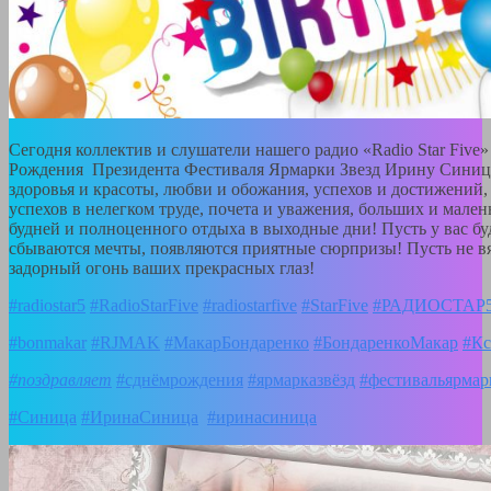
Сегодня коллектив и слушатели нашего радио «Radio Star Five»
Рождения Президента Фестиваля Ярмарки Звезд Ирину Синиц
здоровья и красоты, любви и обожания, успехов и достижений,
успехов в нелегком труде, почета и уважения, больших и мале
будней и полноценного отдыха в выходные дни! Пусть у вас буд
сбываются мечты, появляются приятные сюрпризы! Пусть не вян
задорный огонь ваших прекрасных глаз!
#radiostar5
#RadioStarFive
#radiostarfive
#StarFive
#РАДИОСТАР
#bonmakar
#RJMAK
#МакарБондаренко
#БондаренкоМакар
#Кс
#поздравляет
#cднёмрождения
#ярмарказвёзд
#фестивальярмар
#Синица
#ИринаСиница
#иринасиница