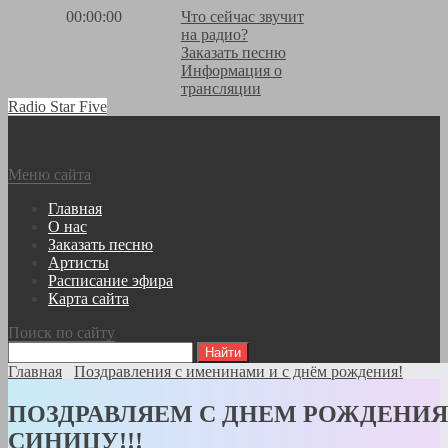
00:00:00
Что сейчас звучит
на радио?
Заказать песню
Информация о
трансляции
Radio Star Five
Меню сайта
Главная
О нас
Заказать песню
Артисты
Расписание эфира
Карта сайта
Поиск по сайту
Главная
Поздравления с именинами и с днём рождения!
ПОЗДРАВЛЯЕМ С ДНЕМ РОЖДЕНИЯ
СИНИЦУ!!!