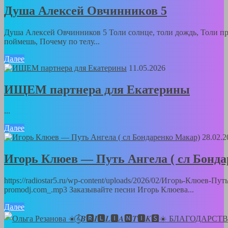
Душа Алексей Овчинников 5
Душа Алексей Овчинников 5 Толи солнце, толи дождь, Толи пра
поймешь, Почему по телу...
Далее
11.05.2026
ИЩЕМ партнера для Екатерины
...
Далее
28.02.2
Игорь Клюев — Путь Ангела ( сл Бонд
https://radiostar5.ru/wp-content/uploads/2026/02/Игорь-Клюев-П
promodj.com_.mp3 Заказывайте песни Игорь Клюева...
Далее