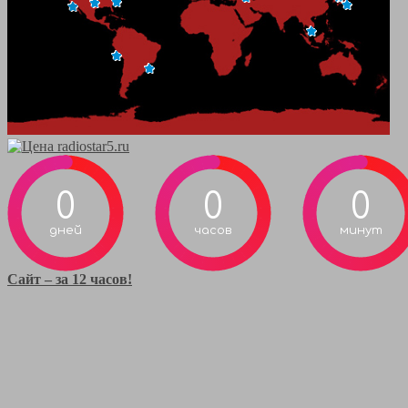
0
0
0
дней
часов
минут
Сайт – за 12 часов!