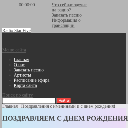
00:00:00
Что сейчас звучит
на радио?
Заказать песню
Информация о
трансляции
Radio Star Five
Меню сайта
Главная
О нас
Заказать песню
Артисты
Расписание эфира
Карта сайта
Поиск по сайту
Главная
Поздравления с именинами и с днём рождения!
ПОЗДРАВЛЯЕМ С ДНЕМ РОЖДЕНИЯ С