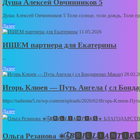
Душа Алексей Овчинников 5
Душа Алексей Овчинников 5 Толи солнце, толи дождь, Толи пра
Далее
11.05.2026
ИЩЕМ партнера для Екатерины
...
Далее
28.02.2
Игорь Клюев — Путь Ангела ( сл Бонд
https://radiostar5.ru/wp-content/uploads/2026/02/Игорь-Клюев-
Далее
Ольга Резанова ☀️𝄞⃝𝑩🆁𝑰🅻𝑳🅸𝑨🅽