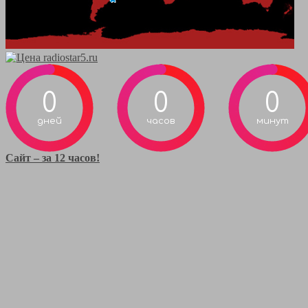
0
0
0
дней
часов
минут
Сайт – за 12 часов!