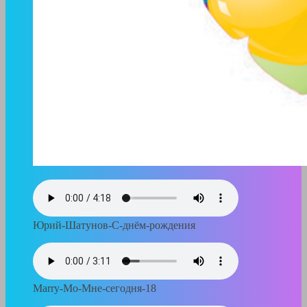
Юрий-Шатунов-С-днём-рождения
Marry-Mo-Мне-сегодня-18