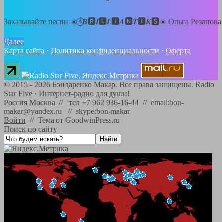
Заказывайте песни ☀️𝄞⃝𝑩🆁𝑰🅻𝑳🅸𝑨🅽𝑻🅸𝑲🆂☀️ Ольга Резанов
Далее
Карта сайта
·
Политика конфиденциальности
·
Оферта
©
2015 - 2026
Бондаренко Макар. Все права защищены.
Radio
Star Five
·
Интернет-радио для души!
Россия Москва // тел +7 962 936-16-44 // email:bon-
makar@yandex.ru // skype:bon-makar
Войти
//
Тема от GoodwinPress.ru
Поиск по сайту