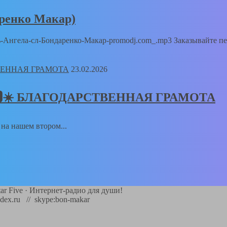
аренко Макар)
Путь-Ангела-сл-Бондаренко-Макар-promodj.com_.mp3 Заказывайте п
23.02.2026
𝑻🅸𝑲🆂☀️ БЛАГОДАРСТВЕННАЯ ГРАМОТА
а на нашем втором...
ar Five
·
Интернет-радио для души!
dex.ru // skype:bon-makar