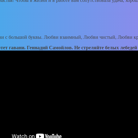
астья! Чтобы в жизни и в работе вам сопутствовала удача, хоро
и с большой буквы. Любви взаимный, Любви чистый, Любви к
тет гавани. Геннадий Самойлов. Не стреляйте белых лебедей