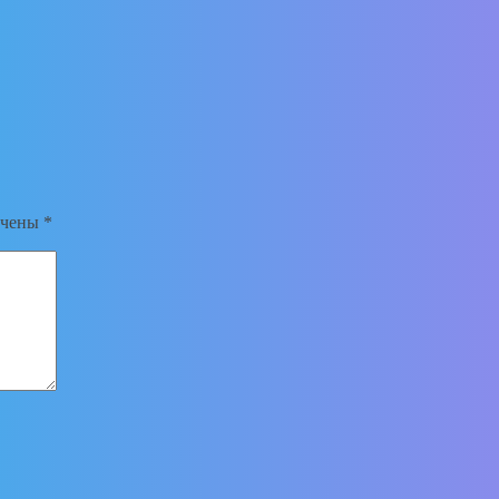
ечены
*