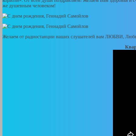
корабли». От всей души поздравляем! Желаем Вам здоровья и сч
же душевным человеком!
Желаем от радиостанции наших слушателей вам ЛЮБВИ, Любв
Квар