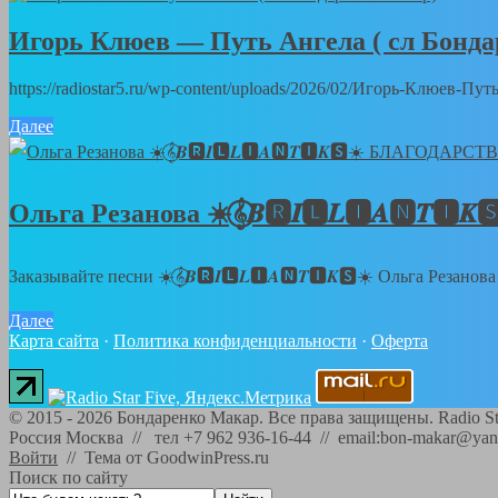
Игорь Клюев — Путь Ангела ( сл Бонд
https://radiostar5.ru/wp-content/uploads/2026/02/Игорь-Клюев-
Далее
Ольга Резанова ☀️𝄞⃝𝑩🆁𝑰🅻𝑳🅸𝑨🅽
Заказывайте песни ☀️𝄞⃝𝑩🆁𝑰🅻𝑳🅸𝑨🅽𝑻🅸𝑲🆂☀️ Ольга Резанов
Далее
Карта сайта
·
Политика конфиденциальности
·
Оферта
©
2015 - 2026
Бондаренко Макар. Все права защищены.
Radio St
Россия Москва // тел +7 962 936-16-44 // email:bon-makar@yan
Войти
//
Тема от GoodwinPress.ru
Поиск по сайту