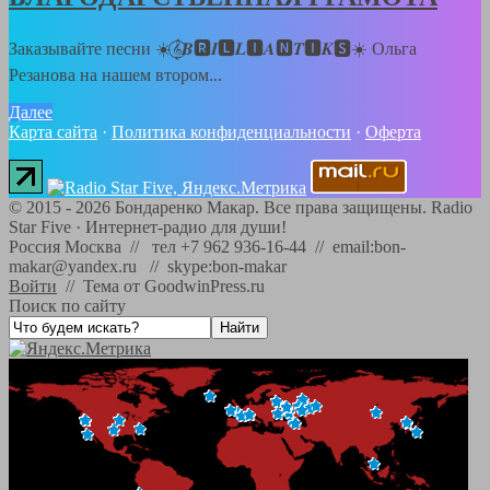
Заказывайте песни ☀️𝄞⃝𝑩🆁𝑰🅻𝑳🅸𝑨🅽𝑻🅸𝑲🆂☀️ Ольга
Резанова на нашем втором...
Далее
Карта сайта
·
Политика конфиденциальности
·
Оферта
©
2015 - 2026
Бондаренко Макар. Все права защищены.
Radio
Star Five
·
Интернет-радио для души!
Россия Москва // тел +7 962 936-16-44 // email:bon-
makar@yandex.ru // skype:bon-makar
Войти
//
Тема от GoodwinPress.ru
Поиск по сайту