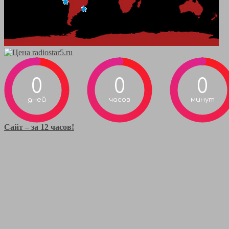
0
0
0
дней
часов
минут
Сайт – за 12 часов!