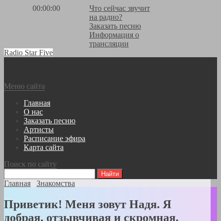
00:00:00
Что сейчас звучит
на радио?
Заказать песню
Информация о
трансляции
Radio Star Five
Меню сайта
Главная
О нас
Заказать песню
Артисты
Расписание эфира
Карта сайта
Поиск по сайту
Главная
Знакомства
Приветик! Меня зовут Надя. Я
добрая, отзывчивая и скромная,