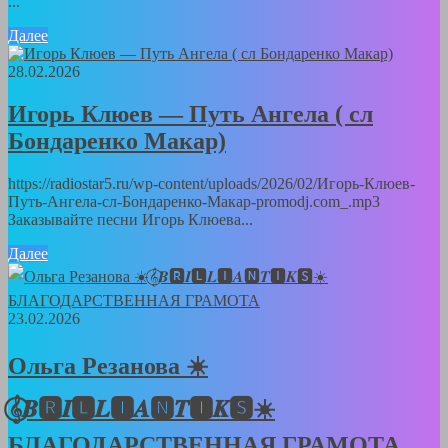
...
Далее
28.02.2026
Игорь Клюев — Путь Ангела ( сл
Бондаренко Макар)
https://radiostar5.ru/wp-content/uploads/2026/02/Игорь-Клюев-
Путь-Ангела-сл-Бондаренко-Макар-promodj.com_.mp3
Заказывайте песни Игорь Клюева...
Далее
23.02.2026
Ольга Резанова ☀️
𝄞⃝𝑩🆁𝑰🅻𝑳🅸𝑨🅽𝑻🅸𝑲🆂☀️
БЛАГОДАРСТВЕННАЯ ГРАМОТА