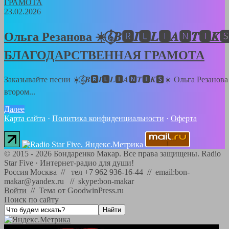
23.02.2026
Ольга Резанова ☀️𝄞⃝𝑩🆁𝑰🅻𝑳🅸𝑨🅽𝑻🅸𝑲
БЛАГОДАРСТВЕННАЯ ГРАМОТА
Заказывайте песни ☀️𝄞⃝𝑩🆁𝑰🅻𝑳🅸𝑨🅽𝑻🅸𝑲🆂☀️ Ольга Резанов
втором...
Далее
Карта сайта
·
Политика конфиденциальности
·
Оферта
©
2015 - 2026
Бондаренко Макар. Все права защищены.
Radio
Star Five
·
Интернет-радио для души!
Россия Москва // тел +7 962 936-16-44 // email:bon-
makar@yandex.ru // skype:bon-makar
Войти
//
Тема от GoodwinPress.ru
Поиск по сайту