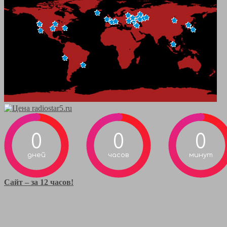
0
0
0
дней
часов
минут
Сайт – за 12 часов!