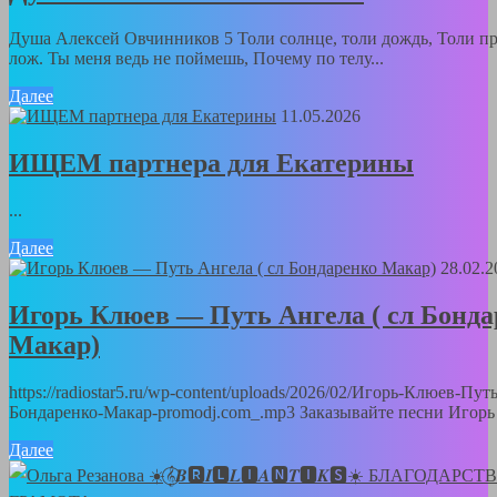
Душа Алексей Овчинников 5 Толи солнце, толи дождь, Толи пр
лож. Ты меня ведь не поймешь, Почему по телу...
Далее
11.05.2026
ИЩЕМ партнера для Екатерины
...
Далее
28.02.2
Игорь Клюев — Путь Ангела ( сл Бонда
Макар)
https://radiostar5.ru/wp-content/uploads/2026/02/Игорь-Клюев-Пут
Бондаренко-Макар-promodj.com_.mp3 Заказывайте песни Игорь 
Далее