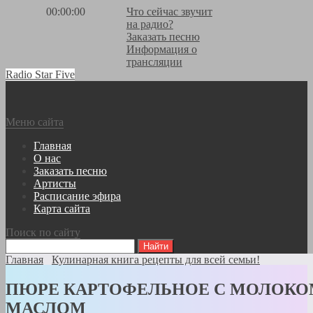
00:00:00
Что сейчас звучит
на радио?
Заказать песню
Информация о
трансляции
Radio Star Five
Меню сайта
Главная
О нас
Заказать песню
Артисты
Расписание эфира
Карта сайта
Поиск по сайту
Главная
Кулинарная книга рецепты для всей семьи!
ПЮРЕ КАРТОФЕЛЬНОЕ С МОЛОКО
МАСЛОМ